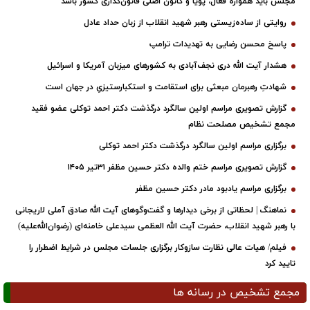
مجلس باید همواره فعال، پویا و کانون اصلی قانون‌گذاری کشور باشد
روایتی از ساده‌زیستی رهبر شهید انقلاب از زبان حداد عادل
پاسخ محسن رضایی به تهدیدات ترامپ
هشدار آیت الله دری نجف‌آبادی به کشورهای میزبان آمریکا و اسرائیل
شهادتِ رهبرمان مبعثی برای استقامت و استکبارستیزیِ در جهان است
گزارش تصویری مراسم اولین سالگرد درگذشت دکتر احمد توکلی عضو فقید
مجمع تشخیص مصلحت نظام
برگزاری مراسم اولین سالگرد درگذشت دکتر احمد توکلی
گزارش تصویری مراسم ختم والده دکتر حسین مظفر ۳۱تیر ۱۴۰۵
برگزاری مراسم یادبود مادر دکتر حسین مظفر
نماهنگ | لحظاتی از برخی دیدارها و گفت‌وگوهای آیت ‌الله صادق آملی لاریجانی
با رهبر شهید انقلاب، حضرت آیت‌ الله العظمی سیدعلی خامنه‌ای (رضوان‌الله‌علیه)
فیلم/ هیات عالی نظارت سازوکار برگزاری جلسات مجلس در شرایط اضطرار را
تایید کرد
مجمع تشخیص در رسانه ها