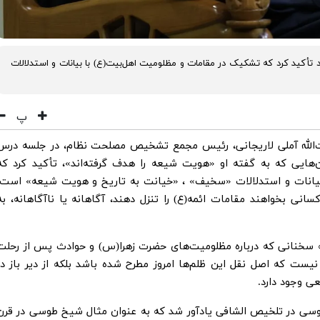
د تأکید کرد که تشکیک در مقامات و مظلومیت اهل‌بیت(ع) با بیانات و استدلالات
پ
یت‌الله آملی لاریجانی، رئیس مجمع تشخیص مصلحت نظام، در جلسه درس
هایی که به گفته او «هویت شیعه را هدف گرفته‌اند»، تأکید کرد که
یانات و استدلالات «سخیف» ، «خیانت به تاریخ و هویت شیعه» است.
کسانی بخواهند مقامات ائمه(ع) را تنزل دهند، آگاهانه یا ناآگاهانه، به
سخنانی که درباره مظلومیت‌های حضرت زهرا(س) و حوادث پس از رحلت
نیست که اصل نقل این ظلم‌ها امروز مطرح شده باشد بلکه از دیر باز در
ی وجود دارد.
طوسی در تلخیص الشافی یادآور شد که به عنوان مثال شیخ طوسی در قرن