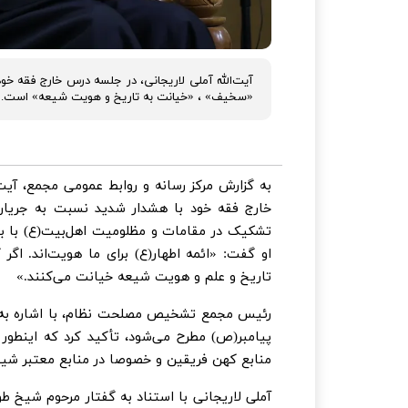
آیت‌الله آملی لاریجانی، در جلسه درس خارج فقه خو
«سخیف» ، «خیانت به تاریخ و هویت شیعه» است.
به گزارش مرکز رسانه و روابط عمومی مجمع، آ
خارج فقه خود با هشدار شدید نسبت به جریان‌
تشکیک در مقامات و مظلومیت اهل‌بیت(ع) با ب
او گفت: «ائمه اطهار(ع) برای ما هویت‌اند. اگر 
تاریخ و علم و هویت شیعه خیانت می‌کنند.»
رئیس مجمع تشخیص مصلحت نظام، با اشاره به 
پیامبر(ص) مطرح می‌شود، تأکید کرد که اینطور 
منابع کهن فریقین و خصوصا در منابع معتبر شیع
آملی لاریجانی با استناد به گفتار مرحوم شیخ 