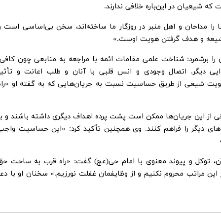
که شیعیان در این‌باره خلافی ندارند.
ا را مداحان و اهل منبر در روزگار ما ساخته‌اند، سخن بی‌اساسی است و
 شیعه و هدف گرفتن هویت اوست.»
را برشمرد: شناخت علمی مقامات ائمه با مراجعه به منابعی چون کافی،
ایی دیگر. اتصال وجودی و انس قلبی با آنان و طلب اعانت و تأثیر
ویت شیعی از طریق حساسیت نسبت به جریان‌هایی که به گفته او «راه
خی از این جریان‌ها ممکن است پشت پرده اهداف دیگری داشته باشند و با
ه‌های دیگر را فراهم کنند. وی همچنین تأکید کرد: «این حساسیت واجب
رآن، توکل و پیوند معنوی با امام حی(عج) گفت: «راه قرب به ساحت حق
از این مراتب محروم نکنیم و از وظایفمان غفلت نورزیم.» سخنان او با دعا