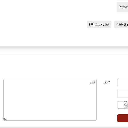
ج فقه
اهل بیت(ع)
* نظر