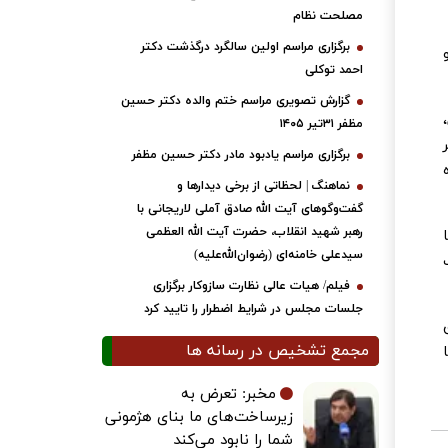
مصلحت نظام
برگزاری مراسم اولین سالگرد درگذشت دکتر
احمد توکلی
گزارش تصویری مراسم ختم والده دکتر حسین
مظفر ۳۱تیر ۱۴۰۵
برگزاری مراسم یادبود مادر دکتر حسین مظفر
نماهنگ | لحظاتی از برخی دیدارها و
گفت‌وگوهای آیت ‌الله صادق آملی لاریجانی با
رهبر شهید انقلاب، حضرت آیت‌ الله العظمی
سیدعلی خامنه‌ای (رضوان‌الله‌علیه)
فیلم/ هیات عالی نظارت سازوکار برگزاری
جلسات مجلس در شرایط اضطرار را تایید کرد
مجمع تشخیص در رسانه ها
مخبر: تعرض به
زیرساخت‌های ما بنای هژمونی
شما را نابود می‌کند