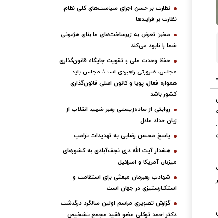
نظارت بر حسن اجرای سیاست‌های کلی نظام:
نظارت بر فرایندها
مخبر: تعرض به زیرساخت‌های ما بنای هژمونی
شما را نابود می‌کند
حفظ وحدت ملی و تقویت جایگاه قانون‌گذاری
مجلس، ضرورتی راهبردی است/ مجلس باید
همواره فعال، پویا و کانون اصلی قانون‌گذاری
کشور باشد
روایتی از ساده‌زیستی رهبر شهید انقلاب از
زبان حداد عادل
پاسخ محسن رضایی به تهدیدات ترامپ
هشدار آیت الله دری نجف‌آبادی به کشورهای
میزبان آمریکا و اسرائیل
شهادتِ رهبرمان مبعثی برای استقامت و
استکبارستیزیِ در جهان است
گزارش تصویری مراسم اولین سالگرد درگذشت
دکتر احمد توکلی عضو فقید مجمع تشخیص