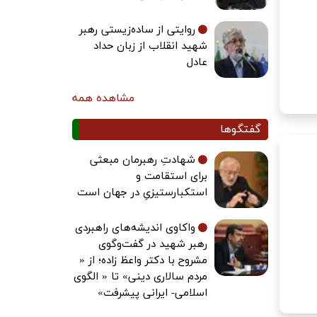
روایتی از ساده‌زیستی رهبر
شهید انقلاب از زبان حداد
عادل
مشاهده همه
گفتگوها
شهادتِ رهبرمان مبعثی
برای استقامت و
استکبارستیزیِ در جهان است
واکاوی اندیشه‌های راهبردی
رهبر شهید در گفت‌وگوی
مشروح با دکتر واعظ زاده؛ از «
مردم سالاری دینی» تا « الگوی
اسلامی- ایرانی پیشرفت»