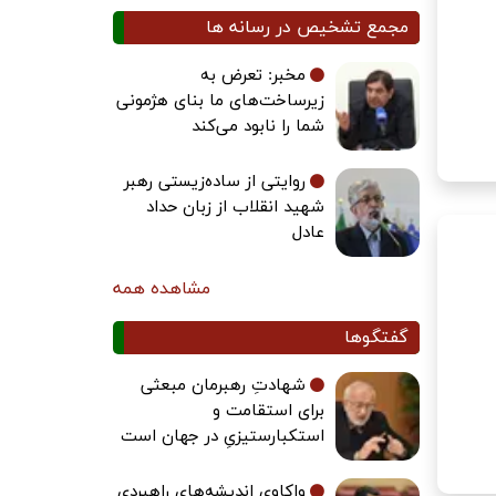
مجمع تشخیص در رسانه ها
مخبر: تعرض به
زیرساخت‌های ما بنای هژمونی
شما را نابود می‌کند
روایتی از ساده‌زیستی رهبر
شهید انقلاب از زبان حداد
عادل
مشاهده همه
گفتگوها
شهادتِ رهبرمان مبعثی
برای استقامت و
استکبارستیزیِ در جهان است
واکاوی اندیشه‌های راهبردی