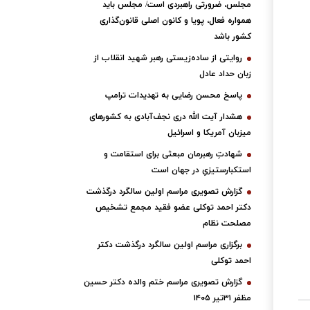
مجلس، ضرورتی راهبردی است/ مجلس باید
همواره فعال، پویا و کانون اصلی قانون‌گذاری
کشور باشد
روایتی از ساده‌زیستی رهبر شهید انقلاب از
زبان حداد عادل
پاسخ محسن رضایی به تهدیدات ترامپ
هشدار آیت الله دری نجف‌آبادی به کشورهای
میزبان آمریکا و اسرائیل
شهادتِ رهبرمان مبعثی برای استقامت و
استکبارستیزیِ در جهان است
گزارش تصویری مراسم اولین سالگرد درگذشت
دکتر احمد توکلی عضو فقید مجمع تشخیص
مصلحت نظام
برگزاری مراسم اولین سالگرد درگذشت دکتر
احمد توکلی
گزارش تصویری مراسم ختم والده دکتر حسین
مظفر ۳۱تیر ۱۴۰۵