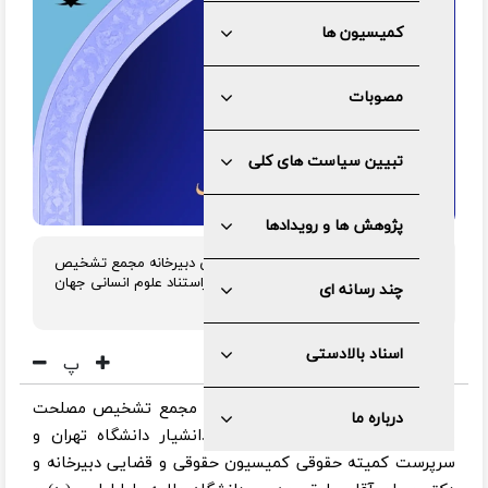
کمیسیون ها
مصوبات
تبیین سیاست های کلی
پژوهش ها و رویدادها
دو حقوقدان کمیسیون حقوقی و قضایی دبیرخانه مجمع تشخیص
مصلحت نظام در فهرست پژوهشگران پراستناد علوم انسانی جهان
چند رسانه ای
اسلام(ISC) قرار گرفتند.
اسناد بالادستی
پ
به گزارش مرکز رسانه و روابط عمومی مجمع تشخیص مصلحت
درباره ما
نظام، دکتر سید احمد حبیب‌نژاد، دانشیار دانشگاه تهران و
سرپرست کمیته حقوقی کمیسیون حقوقی و قضایی دبیرخانه و