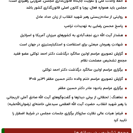
روایتی از ساده‌زیستی رهبر شهید انقلاب از زبان حداد عادل
پاسخ محسن رضایی به تهدیدات ترامپ
هشدار آیت الله دری نجف‌آبادی به کشورهای میزبان آمریکا و اسرائیل
شهادتِ رهبرمان مبعثی برای استقامت و استکبارستیزیِ در جهان است
گزارش تصویری مراسم اولین سالگرد درگذشت دکتر احمد توکلی عضو فقید
مجمع تشخیص مصلحت نظام
برگزاری مراسم اولین سالگرد درگذشت دکتر احمد توکلی
گزارش تصویری مراسم ختم والده دکتر حسین مظفر ۳۱تیر ۱۴۰۵
برگزاری مراسم یادبود مادر دکتر حسین مظفر
نماهنگ | لحظاتی از برخی دیدارها و گفت‌وگوهای آیت ‌الله صادق آملی لاریجانی
با رهبر شهید انقلاب، حضرت آیت‌ الله العظمی سیدعلی خامنه‌ای (رضوان‌الله‌علیه)
فیلم/ هیات عالی نظارت سازوکار برگزاری جلسات مجلس در شرایط اضطرار را
تایید کرد
مجمع تشخیص در رسانه ها