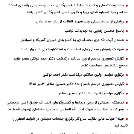
حفظ وحدت ملی و تقویت جایگاه قانون‌گذاری مجلس، ضرورتی راهبردی است/
مجلس باید همواره فعال، پویا و کانون اصلی قانون‌گذاری کشور باشد
روایتی از ساده‌زیستی رهبر شهید انقلاب از زبان حداد عادل
پاسخ محسن رضایی به تهدیدات ترامپ
هشدار آیت الله دری نجف‌آبادی به کشورهای میزبان آمریکا و اسرائیل
شهادتِ رهبرمان مبعثی برای استقامت و استکبارستیزیِ در جهان است
گزارش تصویری مراسم اولین سالگرد درگذشت دکتر احمد توکلی عضو فقید
مجمع تشخیص مصلحت نظام
برگزاری مراسم اولین سالگرد درگذشت دکتر احمد توکلی
گزارش تصویری مراسم ختم والده دکتر حسین مظفر ۳۱تیر ۱۴۰۵
برگزاری مراسم یادبود مادر دکتر حسین مظفر
نماهنگ | لحظاتی از برخی دیدارها و گفت‌وگوهای آیت ‌الله صادق آملی لاریجانی
با رهبر شهید انقلاب، حضرت آیت‌ الله العظمی سیدعلی خامنه‌ای (رضوان‌الله‌علیه)
فیلم/ هیات عالی نظارت سازوکار برگزاری جلسات مجلس در شرایط اضطرار را
تایید کرد