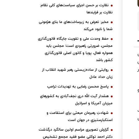
نظارت بر حسن اجرای سیاست‌های کلی نظام:
نظارت بر فرایندها
مخبر: تعرض به زیرساخت‌های ما بنای هژمونی
شما را نابود می‌کند
حفظ وحدت ملی و تقویت جایگاه قانون‌گذاری
مجلس، ضرورتی راهبردی است/ مجلس باید
همواره فعال، پویا و کانون اصلی قانون‌گذاری
کشور باشد
روایتی از ساده‌زیستی رهبر شهید انقلاب از
زبان حداد عادل
پاسخ محسن رضایی به تهدیدات ترامپ
هشدار آیت الله دری نجف‌آبادی به کشورهای
میزبان آمریکا و اسرائیل
شهادتِ رهبرمان مبعثی برای استقامت و
استکبارستیزیِ در جهان است
گزارش تصویری مراسم اولین سالگرد درگذشت
دکتر احمد توکلی عضو فقید مجمع تشخیص