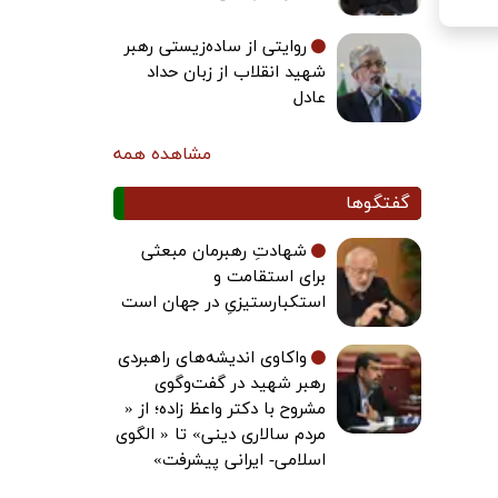
روایتی از ساده‌زیستی رهبر
شهید انقلاب از زبان حداد
عادل
مشاهده همه
گفتگوها
شهادتِ رهبرمان مبعثی
برای استقامت و
استکبارستیزیِ در جهان است
واکاوی اندیشه‌های راهبردی
رهبر شهید در گفت‌وگوی
مشروح با دکتر واعظ زاده؛ از «
مردم سالاری دینی» تا « الگوی
اسلامی- ایرانی پیشرفت»