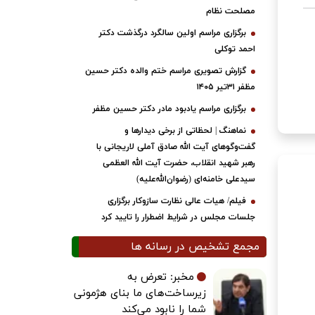
مصلحت نظام
برگزاری مراسم اولین سالگرد درگذشت دکتر
احمد توکلی
گزارش تصویری مراسم ختم والده دکتر حسین
مظفر ۳۱تیر ۱۴۰۵
برگزاری مراسم یادبود مادر دکتر حسین مظفر
نماهنگ | لحظاتی از برخی دیدارها و
گفت‌وگوهای آیت ‌الله صادق آملی لاریجانی با
رهبر شهید انقلاب، حضرت آیت‌ الله العظمی
سیدعلی خامنه‌ای (رضوان‌الله‌علیه)
فیلم/ هیات عالی نظارت سازوکار برگزاری
جلسات مجلس در شرایط اضطرار را تایید کرد
مجمع تشخیص در رسانه ها
مخبر: تعرض به
زیرساخت‌های ما بنای هژمونی
شما را نابود می‌کند