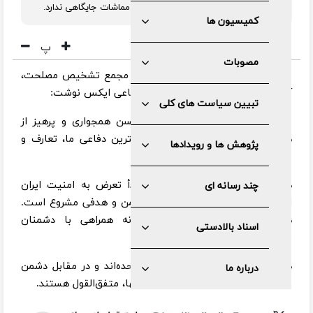
است؛ اما در دکترین دفاعی ما، تعارف و مماشات جایگاهی ندارد.
کمیسیون ها
پ
مصوبات
به گزارش مرکز رسانه و روابط عمومی مجمع تشخیص مصلحت،
آیت الله آملی لاریجانی در شبکه اجتماعی ایکس نوشت:
تبیین سیاست های کلی
سیاست قطعی جمهوری اسلامی، حسن همجواری و پرهیز از
هرگونه جنگ‌افروزی است؛ اما در دکترین دفاعی ما، تعارف و
پژوهش ها و رویدادها
مماشات جایگاهی ندارد.
هر زمین و آسمانی که بستر و مبدأ تعرض به امنیت ایران
چند رسانه ای
اسلامی قرار گیرد، در حکم پایگاه دشمن و هدفی مشروع است.
همسایگان با هوشمندی، از هرگونه همراهی با دشمنان
اسناد بالادستی
قسم‌خورده اسلام و ایران برحذر باشند.
همه ارکان نظام در کنار مردم، ید واحده‌اند و در مقابل دشمن
درباره ما
غدار و وارد آوردن ضربات مهلک به آنها، متفق‌القول هستند.