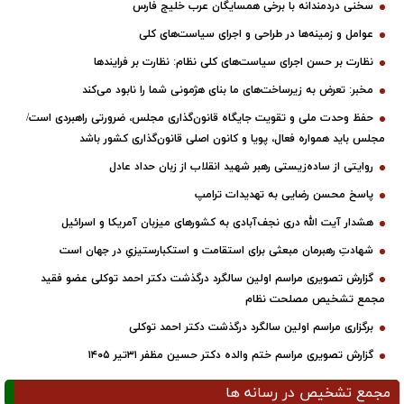
سخنی دردمندانه با برخی همسایگان عرب خلیج فارس
عوامل و زمینه‌ها در طراحی و اجرای سیاست‌های کلی
نظارت بر حسن اجرای سیاست‌های کلی نظام: نظارت بر فرایندها
مخبر: تعرض به زیرساخت‌های ما بنای هژمونی شما را نابود می‌کند
حفظ وحدت ملی و تقویت جایگاه قانون‌گذاری مجلس، ضرورتی راهبردی است/
مجلس باید همواره فعال، پویا و کانون اصلی قانون‌گذاری کشور باشد
روایتی از ساده‌زیستی رهبر شهید انقلاب از زبان حداد عادل
پاسخ محسن رضایی به تهدیدات ترامپ
هشدار آیت الله دری نجف‌آبادی به کشورهای میزبان آمریکا و اسرائیل
شهادتِ رهبرمان مبعثی برای استقامت و استکبارستیزیِ در جهان است
گزارش تصویری مراسم اولین سالگرد درگذشت دکتر احمد توکلی عضو فقید
مجمع تشخیص مصلحت نظام
برگزاری مراسم اولین سالگرد درگذشت دکتر احمد توکلی
گزارش تصویری مراسم ختم والده دکتر حسین مظفر ۳۱تیر ۱۴۰۵
مجمع تشخیص در رسانه ها