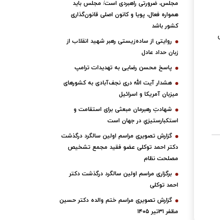
مجلس، ضرورتی راهبردی است/ مجلس باید
همواره فعال، پویا و کانون اصلی قانون‌گذاری
کشور باشد
روایتی از ساده‌زیستی رهبر شهید انقلاب از
زبان حداد عادل
پاسخ محسن رضایی به تهدیدات ترامپ
هشدار آیت الله دری نجف‌آبادی به کشورهای
میزبان آمریکا و اسرائیل
شهادتِ رهبرمان مبعثی برای استقامت و
استکبارستیزیِ در جهان است
گزارش تصویری مراسم اولین سالگرد درگذشت
دکتر احمد توکلی عضو فقید مجمع تشخیص
مصلحت نظام
برگزاری مراسم اولین سالگرد درگذشت دکتر
احمد توکلی
گزارش تصویری مراسم ختم والده دکتر حسین
مظفر ۳۱تیر ۱۴۰۵