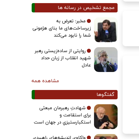
مجمع تشخیص در رسانه ها
مخبر: تعرض به
زیرساخت‌های ما بنای هژمونی
شما را نابود می‌کند
روایتی از ساده‌زیستی رهبر
شهید انقلاب از زبان حداد
عادل
مشاهده همه
گفتگوها
شهادتِ رهبرمان مبعثی
برای استقامت و
استکبارستیزیِ در جهان است
واکاوی اندیشه‌های راهبردی