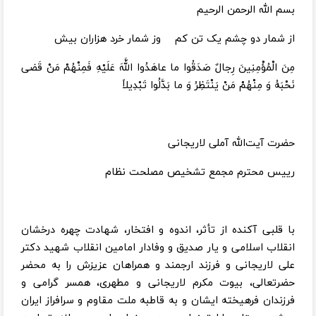
بسم الله الرحمن الرحیم
از شمار دو چشم یک تن کم وز شمار خرد هزاران بیش
مِنَ الْمُؤْمِنِينَ رِجالٌ صَدَقُوا ما عاهَدُوا اللَّهَ عَلَيْهِ فَمِنْهُمْ مَنْ قَضى‌
نَحْبَهُ وَ مِنْهُمْ مَنْ يَنْتَظِرُ وَ ما بَدَّلُوا تَبْدِيلاً
حضرت آیت‌الله آملی لاریجانی
رییس محترم مجمع تشخیص مصلحت نظام
با قلبی آکنده از تأثر، اندوه و افتخار، شهادت چهره درخشان
انقلاب اسلامی و یار صدیق و وفادار امامین انقلاب شهید دکتر
علی لاریجانی و فرزند ارجمند و همراهان عزیزش را به محضر
حضرتعالی، بیوت مکرم لاریجانی و مطهری، همسر گرامی و
فرزندان فرهیخته ایشان و به قاطبه ملت مقاوم و سرافراز ایران