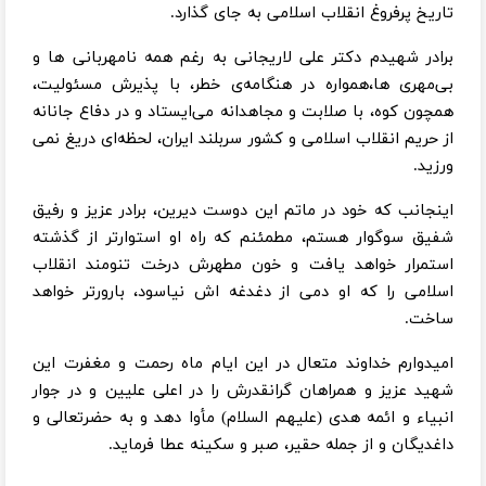
تاریخ پرفروغ انقلاب اسلامی به جای گذارد.
برادر شهیدم دکتر علی لاریجانی به رغم همه نامهربانی ها و
بی‌مهری ها،همواره در هنگامه‌ی خطر، با پذیرش مسئولیت،
همچون کوه، با صلابت و مجاهدانه می‌ایستاد و در دفاع جانانه
از حریم انقلاب اسلامی و کشور سربلند ایران، لحظه‌ای دریغ نمی
ورزید.
اینجانب که خود در ماتم این دوست دیرین، برادر عزیز و رفیق
شفیق سوگوار هستم، مطمئنم که راه او استوارتر از گذشته
استمرار خواهد یافت و خون مطهرش درخت تنومند انقلاب
اسلامی را که او دمی از دغدغه اش نیاسود، بارورتر خواهد
ساخت.
امیدوارم خداوند متعال در این ایام ماه رحمت و مغفرت این
شهید عزیز و همراهان گرانقدرش را در اعلی علیین و در جوار
انبیاء و ائمه هدی (علیهم السلام) مأوا دهد و به حضرتعالی و
داغدیگان و از جمله حقیر، صبر و سکینه عطا فرماید.