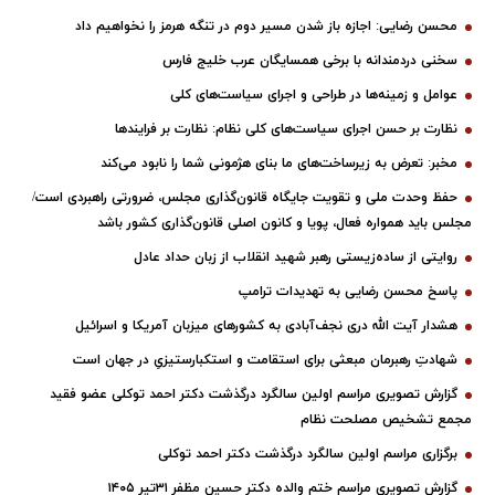
محسن رضایی: اجازه باز شدن مسیر دوم در تنگه هرمز را نخواهیم داد
سخنی دردمندانه با برخی همسایگان عرب خلیج فارس
عوامل و زمینه‌ها در طراحی و اجرای سیاست‌های کلی
نظارت بر حسن اجرای سیاست‌های کلی نظام: نظارت بر فرایندها
مخبر: تعرض به زیرساخت‌های ما بنای هژمونی شما را نابود می‌کند
حفظ وحدت ملی و تقویت جایگاه قانون‌گذاری مجلس، ضرورتی راهبردی است/
مجلس باید همواره فعال، پویا و کانون اصلی قانون‌گذاری کشور باشد
روایتی از ساده‌زیستی رهبر شهید انقلاب از زبان حداد عادل
پاسخ محسن رضایی به تهدیدات ترامپ
هشدار آیت الله دری نجف‌آبادی به کشورهای میزبان آمریکا و اسرائیل
شهادتِ رهبرمان مبعثی برای استقامت و استکبارستیزیِ در جهان است
گزارش تصویری مراسم اولین سالگرد درگذشت دکتر احمد توکلی عضو فقید
مجمع تشخیص مصلحت نظام
برگزاری مراسم اولین سالگرد درگذشت دکتر احمد توکلی
گزارش تصویری مراسم ختم والده دکتر حسین مظفر ۳۱تیر ۱۴۰۵