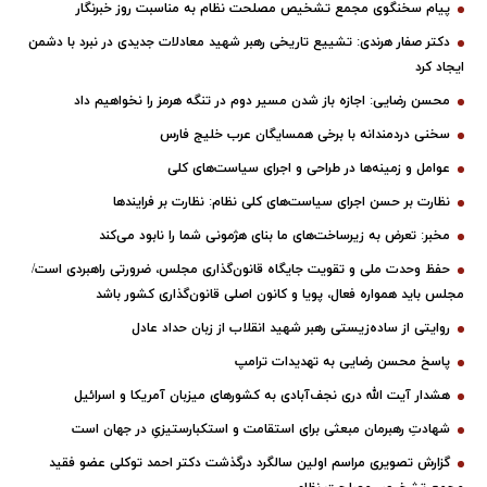
پیام سخنگوی مجمع تشخیص مصلحت نظام به مناسبت روز خبرنگار
دکتر صفار هرندی: تشییع تاریخی رهبر شهید معادلات جدیدی در نبرد با دشمن
ایجاد کرد
محسن رضایی: اجازه باز شدن مسیر دوم در تنگه هرمز را نخواهیم داد
سخنی دردمندانه با برخی همسایگان عرب خلیج فارس
عوامل و زمینه‌ها در طراحی و اجرای سیاست‌های کلی
نظارت بر حسن اجرای سیاست‌های کلی نظام: نظارت بر فرایندها
مخبر: تعرض به زیرساخت‌های ما بنای هژمونی شما را نابود می‌کند
حفظ وحدت ملی و تقویت جایگاه قانون‌گذاری مجلس، ضرورتی راهبردی است/
مجلس باید همواره فعال، پویا و کانون اصلی قانون‌گذاری کشور باشد
روایتی از ساده‌زیستی رهبر شهید انقلاب از زبان حداد عادل
پاسخ محسن رضایی به تهدیدات ترامپ
هشدار آیت الله دری نجف‌آبادی به کشورهای میزبان آمریکا و اسرائیل
شهادتِ رهبرمان مبعثی برای استقامت و استکبارستیزیِ در جهان است
گزارش تصویری مراسم اولین سالگرد درگذشت دکتر احمد توکلی عضو فقید