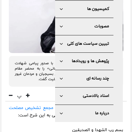
کمیسیون ها
مصوبات
تبیین سیاست های کلی
پژوهش ها و رویدادها
رئیس مجمع تشخیص مصلحت نظام با صدور پیامی شهادت
سردار سرلشکر پاسدار «غلامرضا سلیمانی» را به محضر مقام
معظم رهبری، ملت شریف ایران، عموم بسیجیان و مردمان غیور
چند رسانه ای
استان چهارمحال و بختیاری تبریک و تسلیت گفت.
پ
اسناد بالادستی
به گزارش مرکز رسانه و روابط عمومی
مجمع تشخیص مصلحت
درباره ما
نظام
، متن پیام آیت الله آملی لاریجانی به این شرح است:
بسم‌ رب الشهدا و الصدیقین