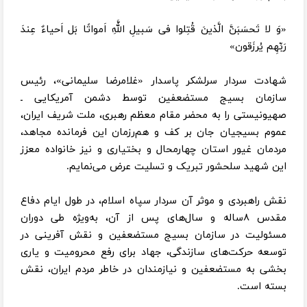
«وَ لا تَحسَبَنَّ الَّذینَ قُتِلوا فی سَبیلِ اللَّهِ اَمواتًا بَل اَحیاءٌ عِندَ
رَبِّهِم ‌یُرزَقون»
شهادت سردار سرلشکر پاسدار «غلامرضا سلیمانی»، رئیس
سازمان بسیج مستضعفین توسط دشمن آمریکایی ـ
صهیونیستی را به محضر مقام معظم رهبری، ملت شریف ایران،
عموم بسیجیان جان بر کف و هم‌رزمان این فرمانده مجاهد،
مردمان غیور استان چهارمحال و بختیاری و نیز خانواده معزز
این شهید سلحشور تبریک و تسلیت عرض می‌نمایم.
نقش راهبردی و موثر آن سردار سپاه اسلام، در طول ایام دفاع
مقدس ۸ساله و سال‌های پس از آن، به‌ویژه طی دوران
مسئولیت در سازمان بسیج مستضعفین و نقش آفرینی در
توسعه حرکت‌های سازندگی، جهاد برای رفع محرومیت‌ و یاری
بخشی به مستضعفین و نیازمندان در خاطر مردم ایران، نقش
بسته است.