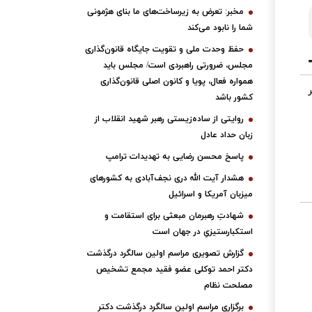
مخبر: تعرض به زیرساخت‌های ما بنای هژمونی
شما را نابود می‌کند
حفظ وحدت ملی و تقویت جایگاه قانون‌گذاری
مجلس، ضرورتی راهبردی است/ مجلس باید
همواره فعال، پویا و کانون اصلی قانون‌گذاری
کشور باشد
روایتی از ساده‌زیستی رهبر شهید انقلاب از
زبان حداد عادل
پاسخ محسن رضایی به تهدیدات ترامپ
هشدار آیت الله دری نجف‌آبادی به کشورهای
میزبان آمریکا و اسرائیل
شهادتِ رهبرمان مبعثی برای استقامت و
استکبارستیزیِ در جهان است
گزارش تصویری مراسم اولین سالگرد درگذشت
دکتر احمد توکلی عضو فقید مجمع تشخیص
مصلحت نظام
برگزاری مراسم اولین سالگرد درگذشت دکتر