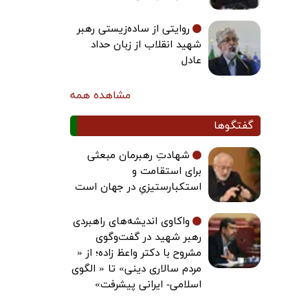
روایتی از ساده‌زیستی رهبر
شهید انقلاب از زبان حداد
عادل
مشاهده همه
گفتگوها
شهادتِ رهبرمان مبعثی
برای استقامت و
استکبارستیزیِ در جهان است
واکاوی اندیشه‌های راهبردی
رهبر شهید در گفت‌وگوی
مشروح با دکتر واعظ زاده؛ از «
مردم سالاری دینی» تا « الگوی
اسلامی- ایرانی پیشرفت»