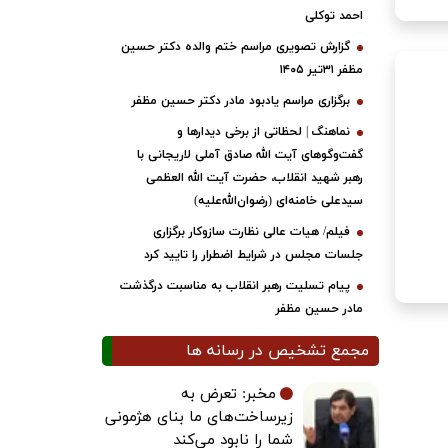
احمد توکلی
گزارش تصویری مراسم ختم والده دکتر حسین
مظفر ۳۱تیر ۱۴۰۵
برگزاری مراسم یادبود مادر دکتر حسین مظفر
نماهنگ | لحظاتی از برخی دیدارها و
گفت‌وگوهای آیت ‌الله صادق آملی لاریجانی با
رهبر شهید انقلاب، حضرت آیت‌ الله العظمی
سیدعلی خامنه‌ای (رضوان‌الله‌علیه)
فیلم/ هیات عالی نظارت سازوکار برگزاری
جلسات مجلس در شرایط اضطرار را تایید کرد
پیام تسلیت رهبر انقلاب به مناسبت درگذشت
مادر حسین مظفر
مجمع تشخیص در رسانه ها
مخبر: تعرض به
زیرساخت‌های ما بنای هژمونی
شما را نابود می‌کند