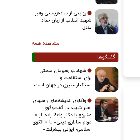
روایتی از ساده‌زیستی رهبر
شهید انقلاب از زبان حداد
عادل
مشاهده همه
گفتگوها
شهادتِ رهبرمان مبعثی
برای استقامت و
استکبارستیزیِ در جهان است
واکاوی اندیشه‌های راهبردی
رهبر شهید در گفت‌وگوی
مشروح با دکتر واعظ زاده؛ از «
مردم سالاری دینی» تا « الگوی
اسلامی- ایرانی پیشرفت»