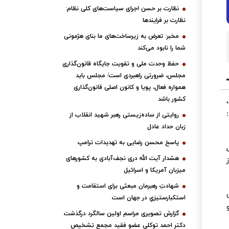
نظارت بر حسن اجرای سیاست‌های کلی نظام:
نظارت بر فرایندها
مخبر: تعرض به زیرساخت‌های ما بنای هژمونی
شما را نابود می‌کند
حفظ وحدت ملی و تقویت جایگاه قانون‌گذاری
مجلس، ضرورتی راهبردی است/ مجلس باید
همواره فعال، پویا و کانون اصلی قانون‌گذاری
کشور باشد
روایتی از ساده‌زیستی رهبر شهید انقلاب از
زبان حداد عادل
پاسخ محسن رضایی به تهدیدات ترامپ
هشدار آیت الله دری نجف‌آبادی به کشورهای
میزبان آمریکا و اسرائیل
شهادتِ رهبرمان مبعثی برای استقامت و
استکبارستیزیِ در جهان است
گزارش تصویری مراسم اولین سالگرد درگذشت
دکتر احمد توکلی عضو فقید مجمع تشخیص