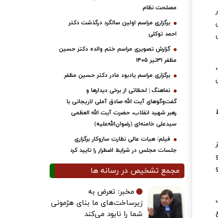
مصلحت نظام
برگزاری مراسم اولین سالگرد درگذشت دکتر
احمد توکلی
گزارش تصویری مراسم ختم والده دکتر حسین
مظفر ۳۱تیر ۱۴۰۵
برگزاری مراسم یادبود مادر دکتر حسین مظفر
نماهنگ | لحظاتی از برخی دیدارها و
گفت‌وگوهای آیت ‌الله صادق آملی لاریجانی با
رهبر شهید انقلاب، حضرت آیت‌ الله العظمی
سیدعلی خامنه‌ای (رضوان‌الله‌علیه)
فیلم/ هیات عالی نظارت سازوکار برگزاری
جلسات مجلس در شرایط اضطرار را تایید کرد
مجمع تشخیص در رسانه ها
مخبر: تعرض به
زیرساخت‌های ما بنای هژمونی
شما را نابود می‌کند