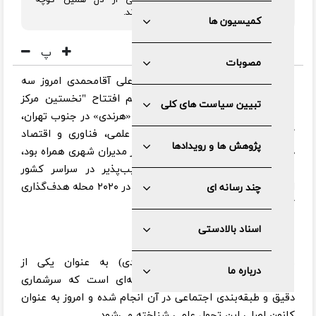
آینده ایران تبدیل کنیم تا نخبگانی از دل همین کوچه
پس‌کوچه‌ها، سکان‌دار فناوری کشور شوند.
کمیسیون ها
پ
مصوبات
به گزارش خبرنگار گروه علمی ایرنا
، علی آقامحمدی امروز سه
شنبه پنجم خردادماه ۱۴۰۵ در مراسم افتتاح "نخستین مرکز
تبیین سیاست های کلی
نوآوری اجتماعی محله‌محور در منطقه «هرندی» در جنوب تهران،
که با حضور حسین افشین معاون علمی، فناوری و اقتصاد
پژوهش ها و رویدادها
دانش بنیان رئیس جمهور و جمعی از مدیران شهری همراه بود،
با اشاره به شناسایی مناطق آسیب‌پذیر در سراسر کشور
اظهارکرد: ما طرح تحول اجتماع‌محور را در ۲۰۲۰ محله هدف‌گذاری
چند رسانه ای
کرده‌ایم.
اسناد بالادستی
وی افزود: محله "دروازه‌غار" (هرندی) به عنوان یکی از
درباره ما
مستعدترین نقاط ایران، تنها منطقه‌ای است که سرشماری
دقیق و طبقه‌بندی اجتماعی در آن انجام شده و امروز به عنوان
کانون اصلی این تحول علمی شناخته می‌شود.