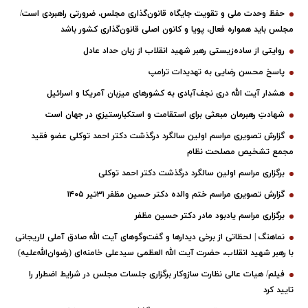
حفظ وحدت ملی و تقویت جایگاه قانون‌گذاری مجلس، ضرورتی راهبردی است/
مجلس باید همواره فعال، پویا و کانون اصلی قانون‌گذاری کشور باشد
روایتی از ساده‌زیستی رهبر شهید انقلاب از زبان حداد عادل
پاسخ محسن رضایی به تهدیدات ترامپ
هشدار آیت الله دری نجف‌آبادی به کشورهای میزبان آمریکا و اسرائیل
شهادتِ رهبرمان مبعثی برای استقامت و استکبارستیزیِ در جهان است
گزارش تصویری مراسم اولین سالگرد درگذشت دکتر احمد توکلی عضو فقید
مجمع تشخیص مصلحت نظام
برگزاری مراسم اولین سالگرد درگذشت دکتر احمد توکلی
گزارش تصویری مراسم ختم والده دکتر حسین مظفر ۳۱تیر ۱۴۰۵
برگزاری مراسم یادبود مادر دکتر حسین مظفر
نماهنگ | لحظاتی از برخی دیدارها و گفت‌وگوهای آیت ‌الله صادق آملی لاریجانی
با رهبر شهید انقلاب، حضرت آیت‌ الله العظمی سیدعلی خامنه‌ای (رضوان‌الله‌علیه)
فیلم/ هیات عالی نظارت سازوکار برگزاری جلسات مجلس در شرایط اضطرار را
تایید کرد