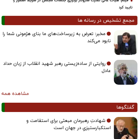
فیلم/ هیات عالی نظارت سازوکار برگزاری جلسات مجلس در شرایط اضطرار را
تایید کرد
مجمع تشخیص در رسانه ها
مخبر: تعرض به زیرساخت‌های ما بنای هژمونی شما را
نابود می‌کند
روایتی از ساده‌زیستی رهبر شهید انقلاب از زبان حداد
عادل
مشاهده همه
گفتگوها
شهادتِ رهبرمان مبعثی برای استقامت و
استکبارستیزیِ در جهان است