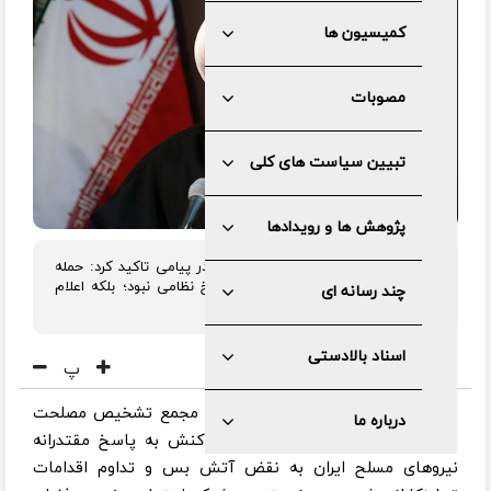
کمیسیون ها
مصوبات
تبیین سیاست های کلی
پژوهش ها و رویدادها
رئیس مجمع تشخیص مصلحت نظام در پیامی تاکید کرد: حمله
ایران در دفاع از لبنان، صرفاً یک پاسخ نظامی نبود؛ بلکه اعلام
چند رسانه ای
رسمی یک دکترین راهبردی بود.
اسناد بالادستی
پ
به گزارش مرکز رسانه و روابط عمومی مجمع تشخیص مصلحت
درباره ما
نظام، آیت الله آملی لاریجانی در واکنش به پاسخ مقتدرانه
نیروهای مسلح ایران به نقض آتش بس و تداوم اقدامات