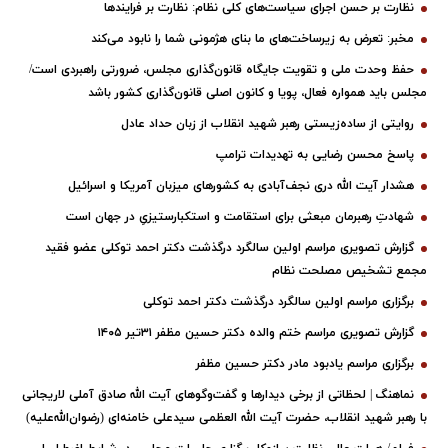
نظارت بر حسن اجرای سیاست‌های کلی نظام: نظارت بر فرایندها
مخبر: تعرض به زیرساخت‌های ما بنای هژمونی شما را نابود می‌کند
حفظ وحدت ملی و تقویت جایگاه قانون‌گذاری مجلس، ضرورتی راهبردی است/
مجلس باید همواره فعال، پویا و کانون اصلی قانون‌گذاری کشور باشد
روایتی از ساده‌زیستی رهبر شهید انقلاب از زبان حداد عادل
پاسخ محسن رضایی به تهدیدات ترامپ
هشدار آیت الله دری نجف‌آبادی به کشورهای میزبان آمریکا و اسرائیل
شهادتِ رهبرمان مبعثی برای استقامت و استکبارستیزیِ در جهان است
گزارش تصویری مراسم اولین سالگرد درگذشت دکتر احمد توکلی عضو فقید
مجمع تشخیص مصلحت نظام
برگزاری مراسم اولین سالگرد درگذشت دکتر احمد توکلی
گزارش تصویری مراسم ختم والده دکتر حسین مظفر ۳۱تیر ۱۴۰۵
برگزاری مراسم یادبود مادر دکتر حسین مظفر
نماهنگ | لحظاتی از برخی دیدارها و گفت‌وگوهای آیت ‌الله صادق آملی لاریجانی
با رهبر شهید انقلاب، حضرت آیت‌ الله العظمی سیدعلی خامنه‌ای (رضوان‌الله‌علیه)