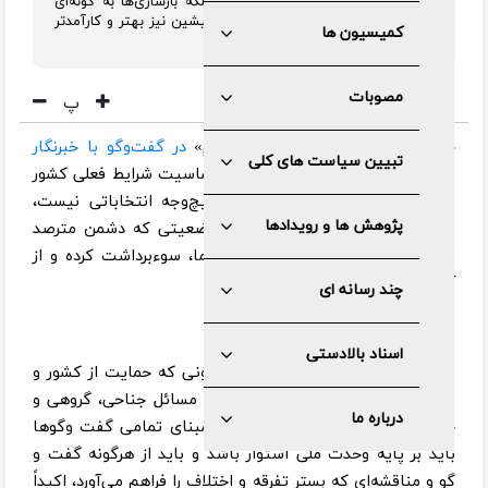
ما صرفاً بازسازیِ وضع موجود نیست بلکه بازسازی‌ها به گونه‌ای
انجام خواهد شد که حتی از وضعیت پیشین نیز بهتر و کارآمدتر
کمیسیون ها
باشند.
مصوبات
پ
حجت‌الاسلام «غلامرضا مصباحی‌مقدم»
در گفت‌وگو با خبرنگار
تبیین سیاست های کلی
سیاسی ایرنا
با تأکید بر لزوم درک حساسیت شرایط فعلی کشور
اظهار داشت: شرایط کنونی ما به‌هیچ‌وجه انتخاباتی نیست،
پژوهش ها و رویدادها
بلکه در وضعیت جنگی قرار داریم؛ وضعیتی که دشمن مترصد
است از کوچکترین اختلافات داخلی ما، سوءبرداشت کرده و از
آن بهره‌برداری کند.
چند رسانه ای
اسناد بالادستی
وی تصریح کرد: با توجه به فضای کنونی که حمایت از کشور و
نظام اولویت اصلی است، پرداختن به مسائل جناحی، گروهی و
درباره ما
حزبی به هیچ وجه مصلحت نیست. مبنای تمامی گفت وگوها
باید بر پایه وحدت ملی استوار باشد و باید از هرگونه گفت و
گو و مناقشه‌ای که بستر تفرقه و اختلاف را فراهم می‌آورد، اکیداً