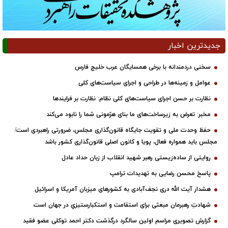
جدیدترین اخبار
سخنی دردمندانه با برخی همسایگان عرب خلیج فارس
عوامل و زمینه‌ها در طراحی و اجرای سیاست‌های کلی
نظارت بر حسن اجرای سیاست‌های کلی نظام: نظارت بر فرایندها
مخبر: تعرض به زیرساخت‌های ما بنای هژمونی شما را نابود می‌کند
حفظ وحدت ملی و تقویت جایگاه قانون‌گذاری مجلس، ضرورتی راهبردی است/
مجلس باید همواره فعال، پویا و کانون اصلی قانون‌گذاری کشور باشد
روایتی از ساده‌زیستی رهبر شهید انقلاب از زبان حداد عادل
پاسخ محسن رضایی به تهدیدات ترامپ
هشدار آیت الله دری نجف‌آبادی به کشورهای میزبان آمریکا و اسرائیل
شهادتِ رهبرمان مبعثی برای استقامت و استکبارستیزیِ در جهان است
گزارش تصویری مراسم اولین سالگرد درگذشت دکتر احمد توکلی عضو فقید