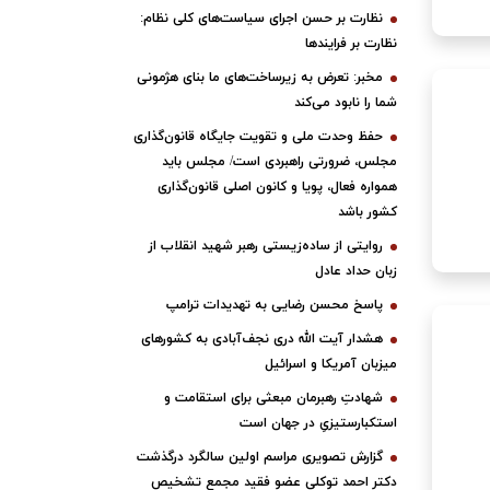
نظارت بر حسن اجرای سیاست‌های کلی نظام:
نظارت بر فرایندها
مخبر: تعرض به زیرساخت‌های ما بنای هژمونی
شما را نابود می‌کند
حفظ وحدت ملی و تقویت جایگاه قانون‌گذاری
مجلس، ضرورتی راهبردی است/ مجلس باید
همواره فعال، پویا و کانون اصلی قانون‌گذاری
کشور باشد
روایتی از ساده‌زیستی رهبر شهید انقلاب از
زبان حداد عادل
پاسخ محسن رضایی به تهدیدات ترامپ
هشدار آیت الله دری نجف‌آبادی به کشورهای
میزبان آمریکا و اسرائیل
شهادتِ رهبرمان مبعثی برای استقامت و
استکبارستیزیِ در جهان است
گزارش تصویری مراسم اولین سالگرد درگذشت
دکتر احمد توکلی عضو فقید مجمع تشخیص