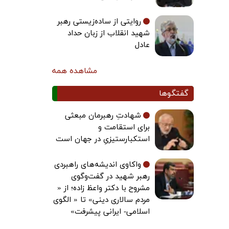
روایتی از ساده‌زیستی رهبر
شهید انقلاب از زبان حداد
عادل
مشاهده همه
گفتگوها
شهادتِ رهبرمان مبعثی
برای استقامت و
استکبارستیزیِ در جهان است
واکاوی اندیشه‌های راهبردی
رهبر شهید در گفت‌وگوی
مشروح با دکتر واعظ زاده؛ از «
مردم سالاری دینی» تا « الگوی
اسلامی- ایرانی پیشرفت»