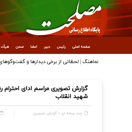
صفحه اصلی
رئیس
دبیر
اعضا
صحن
هیأت ع
نماهنگ | لحظاتی از برخی دیدارها و گفت‌وگوهای آ
گزارش تصویری مراسم ادای احترام 
شهید انقلاب
چند رسانه ای
»
گزارش تصویری