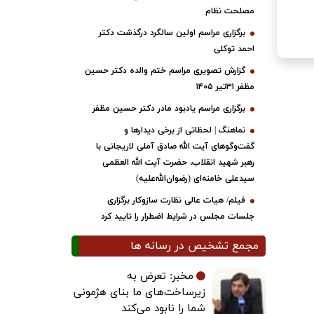
مصلحت نظام
برگزاری مراسم اولین سالگرد درگذشت دکتر
احمد توکلی
گزارش تصویری مراسم ختم والده دکتر حسین
مظفر ۳۱تیر ۱۴۰۵
برگزاری مراسم یادبود مادر دکتر حسین مظفر
نماهنگ | لحظاتی از برخی دیدارها و
گفت‌وگوهای آیت ‌الله صادق آملی لاریجانی با
رهبر شهید انقلاب، حضرت آیت‌ الله العظمی
سیدعلی خامنه‌ای (رضوان‌الله‌علیه)
فیلم/ هیات عالی نظارت سازوکار برگزاری
جلسات مجلس در شرایط اضطرار را تایید کرد
مجمع تشخیص در رسانه ها
مخبر: تعرض به
زیرساخت‌های ما بنای هژمونی
شما را نابود می‌کند