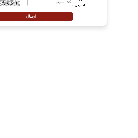
* کد
امنیتی