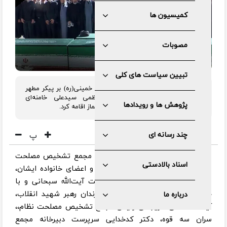
کمیسیون ها
مصوبات
تبیین سیاست های کلی
آیت الله جعفر سبحانی در مصلی امام خمینی(ره) بر پیکر مطهر
رهبر شهید حضرت آیت الله العظمی سیدعلی خامنه‌ای
پژوهش ها و رویدادها
(قدس‌الله‌نفسه‌الزکیة) و خانواده ایشان نماز اقامه کرد.
پ
چند رسانه ای
به گزارش مرکز رسانه و روابط عمومی مجمع تشخیص مصلحت
اسناد بالادستی
نظام، نماز بر پیکر آقای شهید ایران و اعضای خانواده ایشان،
صبح یکشنبه ۱۴ تیر ۱۴۰۵، به امامت آیت‌الله سبحانی و با
حضور پرشور اقشار مختلف مردم، فرزندان رهبر شهید انقلاب،
درباره ما
آیت الله آملی لاریجانی رئیس مجمع تشخیص مصلحت نظام،،
سران سه قوه، دکتر کدخدایی سرپرست دبیرخانه مجمع