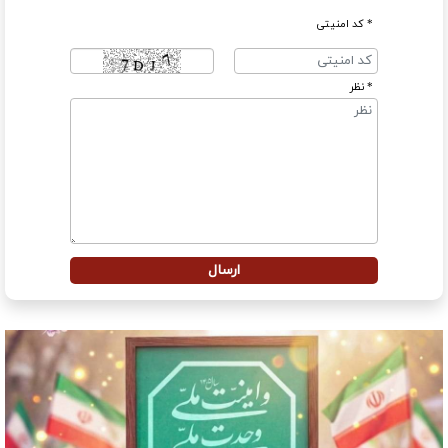
* کد امنیتی
* نظر