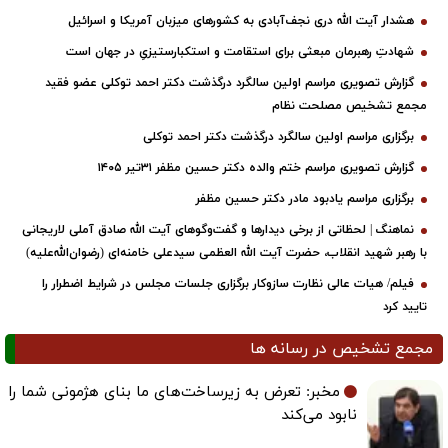
هشدار آیت الله دری نجف‌آبادی به کشورهای میزبان آمریکا و اسرائیل
شهادتِ رهبرمان مبعثی برای استقامت و استکبارستیزیِ در جهان است
گزارش تصویری مراسم اولین سالگرد درگذشت دکتر احمد توکلی عضو فقید
مجمع تشخیص مصلحت نظام
برگزاری مراسم اولین سالگرد درگذشت دکتر احمد توکلی
گزارش تصویری مراسم ختم والده دکتر حسین مظفر ۳۱تیر ۱۴۰۵
برگزاری مراسم یادبود مادر دکتر حسین مظفر
نماهنگ | لحظاتی از برخی دیدارها و گفت‌وگوهای آیت ‌الله صادق آملی لاریجانی
با رهبر شهید انقلاب، حضرت آیت‌ الله العظمی سیدعلی خامنه‌ای (رضوان‌الله‌علیه)
فیلم/ هیات عالی نظارت سازوکار برگزاری جلسات مجلس در شرایط اضطرار را
تایید کرد
مجمع تشخیص در رسانه ها
مخبر: تعرض به زیرساخت‌های ما بنای هژمونی شما را
نابود می‌کند