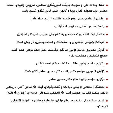
حفظ وحدت ملی و تقویت جایگاه قانون‌گذاری مجلس، ضرورتی راهبردی است/
مجلس باید همواره فعال، پویا و کانون اصلی قانون‌گذاری کشور باشد
روایتی از ساده‌زیستی رهبر شهید انقلاب از زبان حداد عادل
پاسخ محسن رضایی به تهدیدات ترامپ
هشدار آیت الله دری نجف‌آبادی به کشورهای میزبان آمریکا و اسرائیل
شهادتِ رهبرمان مبعثی برای استقامت و استکبارستیزیِ در جهان است
گزارش تصویری مراسم اولین سالگرد درگذشت دکتر احمد توکلی عضو فقید
مجمع تشخیص مصلحت نظام
برگزاری مراسم اولین سالگرد درگذشت دکتر احمد توکلی
گزارش تصویری مراسم ختم والده دکتر حسین مظفر ۳۱تیر ۱۴۰۵
برگزاری مراسم یادبود مادر دکتر حسین مظفر
نماهنگ | لحظاتی از برخی دیدارها و گفت‌وگوهای آیت ‌الله صادق آملی لاریجانی
با رهبر شهید انقلاب، حضرت آیت‌ الله العظمی سیدعلی خامنه‌ای (رضوان‌الله‌علیه)
فیلم/ هیات عالی نظارت سازوکار برگزاری جلسات مجلس در شرایط اضطرار را
تایید کرد