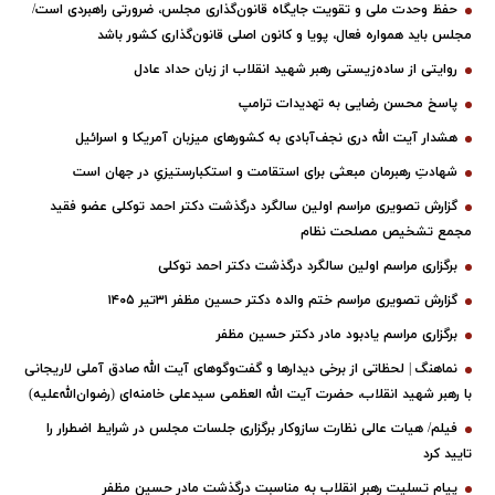
حفظ وحدت ملی و تقویت جایگاه قانون‌گذاری مجلس، ضرورتی راهبردی است/
مجلس باید همواره فعال، پویا و کانون اصلی قانون‌گذاری کشور باشد
روایتی از ساده‌زیستی رهبر شهید انقلاب از زبان حداد عادل
پاسخ محسن رضایی به تهدیدات ترامپ
هشدار آیت الله دری نجف‌آبادی به کشورهای میزبان آمریکا و اسرائیل
شهادتِ رهبرمان مبعثی برای استقامت و استکبارستیزیِ در جهان است
گزارش تصویری مراسم اولین سالگرد درگذشت دکتر احمد توکلی عضو فقید
مجمع تشخیص مصلحت نظام
برگزاری مراسم اولین سالگرد درگذشت دکتر احمد توکلی
گزارش تصویری مراسم ختم والده دکتر حسین مظفر ۳۱تیر ۱۴۰۵
برگزاری مراسم یادبود مادر دکتر حسین مظفر
نماهنگ | لحظاتی از برخی دیدارها و گفت‌وگوهای آیت ‌الله صادق آملی لاریجانی
با رهبر شهید انقلاب، حضرت آیت‌ الله العظمی سیدعلی خامنه‌ای (رضوان‌الله‌علیه)
فیلم/ هیات عالی نظارت سازوکار برگزاری جلسات مجلس در شرایط اضطرار را
تایید کرد
پیام تسلیت رهبر انقلاب به مناسبت درگذشت مادر حسین مظفر