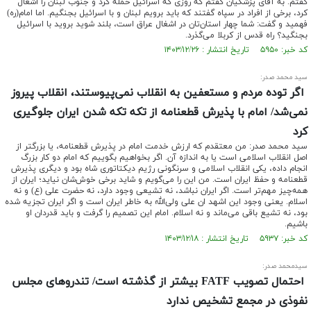
گفتم. به آقای پزشکیان گفتم که روزی که اسرائیل حمله کرد و جنوب لبنان را اشغال
کرد، برخی از افراد در سپاه گفتند که باید برویم لبنان و با اسرائیل بجنگیم. اما امام(ره)
فهمید و گفت: شما چهار استان‌تان در اشغال عراق است، بلند شوید بروید با اسرائیل
بجنگید؟ راه قدس از کربلا می‌گذرد.
کد خبر: ۵۹۵۰ تاریخ انتشار : ۱۴۰۳/۱۲/۲۶
سید محمد صدر:
اگر توده مردم و مستعفین به انقلاب نمی‌پیوستند، انقلاب پیروز
نمی‌شد/ امام با پذیرش قطعنامه از تکه تکه شدن ایران جلوگیری
کرد
سید محمد صدر: من معتقدم که ارزش خدمت امام در پذیرش قطعنامه، یا بزرگتر از
اصل انقلاب اسلامی است یا به اندازه آن. اگر بخواهیم بگوییم که امام دو کار بزرگ
انجام داده، یکی انقلاب اسلامی و سرنگونی رژیم دیکتاتوری شاه بود و دیگری پذیرش
قطعنامه و حفظ ایران است. من این را می‌گویم و شاید برخی خوش‌شان نیاید؛ ایران از
همه‌چیز مهم‌تر است. اگر ایران نباشد، نه تشیعی وجود دارد، نه حضرت علی (ع) و نه
اسلام. یعنی وجود این اشهد ان‌ علی ولی‌الله به خاطر ایران است و اگر ایران تجزیه شده
بود، نه تشیع باقی می‌ماند و نه اسلام. امام این تصمیم را گرفت و باید قدردان او
باشیم.
کد خبر: ۵۹۳۷ تاریخ انتشار : ۱۴۰۳/۱۲/۱۸
سیدمحمد صدر:
احتمال تصویب FATF بیشتر از گذشته است/ تندروهای مجلس
نفوذی در مجمع تشخیص ندارد