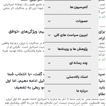
صدر، عضو مجمع تشخیص مصلحت نظام: تغییر نام خلیج فارس یک توطئه اسرائیلی
کمیسیون ها
است/ بعید می دانم ترامپ مرتکب چنین اشتباهی شود/ این کار بر مذاکرات اثر منفی
می گذارد
کد خبر: ۶۰۳۶ تاریخ انتشار : ۱۴۰۴/۰۲/۲۱
مصوبات
محمد صدر:
برای فراز و فرودهای مذاکراتی آماده باشیم/ ویژگی‌های «توافق
تبیین سیاست های کلی
ترامپی»
عضو مجمع تشخیص مصلحت نظام معتقد است که در مذاکرات با ایران، دغدغه واقعی
دونالد ترامپ بیش از آن‌که امنیت آمریکا باشد، امنیت اسرائیل است. نگرانی او از
پژوهش ها و رویدادها
دست‌یابی ایران به سلاح هسته‌ای، نه از منظر تهدید علیه واشنگتن، بلکه تهدید علیه
تل‌آویو است.
کد خبر: ۵۹۹۵ تاریخ انتشار : ۱۴۰۴/۰۱/۳۱
چند رسانه ای
در برنامه «حضور» مطرح شد؛
سید محمد صدر:احمدآقا به رهبر انقلاب گفت، «با انتخاب شما
اسناد بالادستی
دنیا عقب افتاد»/ باید به مبارزه با اسرائیل ادامه دهیم، اما اول
باید ایران قوی باشد/ اجرای CFT و پالرمو ربطی به تضعیف
درباره ما
مقاومت ندارد
سید محمد صدر: ما باید حتماً تا آخر به مبارزه با اسرائیل ادامه دهیم، اما اول ایران،
بعد فلسطین. عکس این درست نیست. این نکته‌ای بود که من به آقای پزشکیان هم