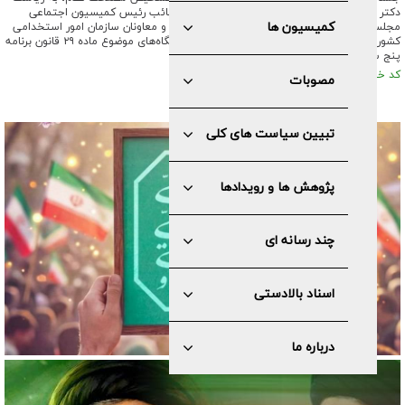
دکتر محسن رضایی و با حضور سایر اعضا، رئیس و نائب رئیس کمیسیون اجتماعی
کمیسیون ها
مجلس شورای اسلامی، نماینده ای از شورای نگهبان و معاونان سازمان امور استخدامی
کشور با هدف بررسی طرح «ساماندهی کارکنان دستگاه‌های موضوع ماده ۲۹ قانون برنامه
پنج ساله ششم توسعه» برگزار شد.
کد خبر: ۵۴۸۶ تاریخ انتشار : ۱۴۰۳/۰۵/۱۴
مصوبات
تبیین سیاست های کلی
پژوهش ها و رویدادها
چند رسانه ای
اسناد بالادستی
درباره ما