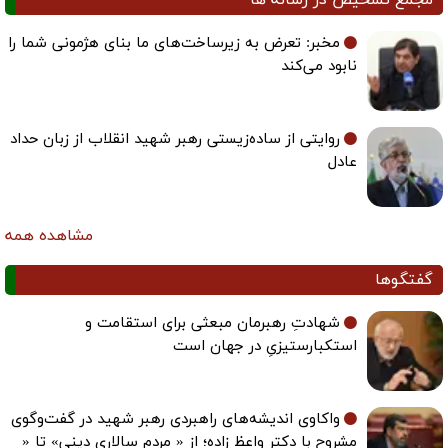
مخبر: تعرض به زیرساخت‌های ما بنای هژمونی شما را
نابود می‌کند
روایتی از ساده‌زیستی رهبر شهید انقلاب از زبان حداد
عادل
مشاهده همه
گفتگوها
شهادتِ رهبرمان مبعثی برای استقامت و
استکبارستیزیِ در جهان است
واکاوی اندیشه‌های راهبردی رهبر شهید در گفت‌وگوی
مشروح با دکتر واعظ زاده؛ از « مردم سالاری دینی» تا «