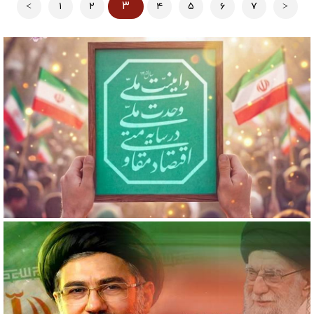
۳
<
۱
۲
۴
۵
۶
۷
>