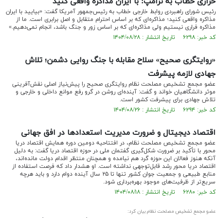
خرازی خطاب به ترامپ: با ایران مذاکره واقعی کنید
رئیس شورای راهبردی روابط خارجی خطاب به رئیس‌جمهور آمریکا گفت: «بیایید با ایران
مذاکره واقعی کنید؛ مذاکره‌ای که بر اساس احترام متقابل و اصل برابری است. ما از
مذاکره فراری نیستیم ولی مذاکره‌ای که بر اساس زور و جنگ باشد، انجام نمی‌دهیم.»
کد خبر: ۶۲۹۸ تاریخ انتشار : ۱۴۰۴/۰۸/۲۸
«روایتگری صحیح» سلاح مقابله با جنگ روایی دشمن؛ تلاش
جهادی لازمه پیشرفت
عضو مجمع تشخیص مصلحت نظام روایتگری صحیح را پیش‌نیاز اصلی نقش‌آفرینی
موثر دانشگاهیان خواند و گفت: آینده‌ای روشن در گرو رفع موانع داخلی و خارجی و
تلاش جهادی برای پیشرفت کشور است.
کد خبر: ۶۲۹۴ تاریخ انتشار : ۱۴۰۴/۰۸/۲۶
اقتصاد دیجیتال و ضرورت مدیریت استعداد‌ها در افق جهانی
عضو مجمع تشخیص مصلحت نظام، در افتتاحیه دومین دوره همایش اقتصاد دریا
محور با تأکید بر ضرورت شکل‌گیری گفتمان ملی در حوزه اقتصاد دریا گفت: به دلیل
آنکه هنوز فعالان این حوزه گرد هم نیامده و همچنان منتظر اقدام دولت مانده‌اند،
اقتصاد دریا محور رشد قابل‌توجهی نداشته است. او هشدار داد که فرصت استفاده از
منابع طبیعی و جمعیت جوان کشور تنها تا ۲۵ سال آینده دوام دارد و باید هرچه
سریع‌تر از ظرفیت‌های موجود بهره‌برداری شود.
کد خبر: ۶۲۸۰ تاریخ انتشار : ۱۴۰۴/۰۸/۱۸
عضو مجمع تشخیص مصلحت نظام بیان کرد: