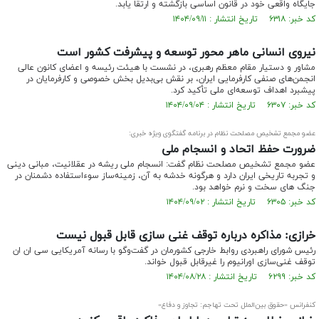
جایگاه واقعی خود در قانون اساسی بازگشته و ارتقا یابد.
کد خبر: ۶۳۱۸ تاریخ انتشار : ۱۴۰۴/۰۹/۱۱
نیروی انسانی ماهر محور توسعه و پیشرفت کشور است
مشاور و دستیار مقام معظم رهبری، در نشست با هیئت رئیسه و اعضای کانون عالی
انجمن‌های صنفی کارفرمایی ایران، بر نقش بی‌بدیل بخش خصوصی و کارفرمایان در
پیشبرد اهداف توسعه‌ای ملی تأکید کرد.
کد خبر: ۶۳۰۷ تاریخ انتشار : ۱۴۰۴/۰۹/۰۴
عضو مجمع تشخیص مصلحت نظام در برنامه گفتگوی ویژه خبری:
ضرورت حفظ اتحاد و انسجام ملی
عضو مجمع تشخیص مصلحت نظام گفت: انسجام ملی ریشه در عقلانیت، مبانی دینی
و تجربه تاریخی ایران دارد و هرگونه خدشه به آن، زمینه‌ساز سوءاستفاده دشمنان در
جنگ های سخت و نرم خواهد بود.
کد خبر: ۶۳۰۵ تاریخ انتشار : ۱۴۰۴/۰۹/۰۲
خرازی: مذاکره درباره توقف غنی سازی قابل قبول نیست
رئیس شورای راهبردی روابط خارجی کشورمان در گفت‌و‌گو با رسانه آمریکایی سی ان ان
توقف غنی‌سازی اورانیوم را غیرقابل قبول خواند.
کد خبر: ۶۲۹۹ تاریخ انتشار : ۱۴۰۴/۰۸/۲۸
کنفرانس «حقوق بین‌الملل تحت تهاجم: تجاوز و دفاع»