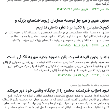
باید مورد شناسایی و معرفی قرار گیرد تا ظرفیت‌های او در مسیر تعالی جامعه به‌کار
گرفته شود.
کد خبر: ۶۳۴۳ تاریخ انتشار : ۱۴۰۴/۰۹/۲۲
مخبر: هیچ راهی جز توسعه همزمان زیرساخت‌های بزرگ و
کوچک‌مقیاس با تکیه بر دانش داخلی نداریم
مشاور و دستیار مقام معظم رهبری در نشست تخصصی با دست‌اندرکاران حوزه ناترازی
برق و نمایندگان شرکت‌های دانش‌بنیان گفت: این ظرفیت علمی با هدایت حاکمیت،
حمایت دولت و تلاش بخش خصوصی می‌تواند گره‌های بزرگ این حوزه را بگشاید.
کد خبر: ۶۳۲۴ تاریخ انتشار : ۱۴۰۴/۰۹/۱۵
باهنر: بدون لایحه امنیت زنان مصوبه جدید مهریه ناکافی است
محمدرضا باهنر عضو مجمع تشخیص مصلحت نظام نوشت: مهریه برای بسیاری از زنان
تنها پشتوانهٔ قانونی دربرابر نابرابری‌هاست. نگرانی و گلایهٔ آنها را درک می‌کنم. این
قانون باید تکمیل شود، نه اینکه پشتوانهٔ زنان را تضعیف کند.
کد خبر: ۶۳۲۲ تاریخ انتشار : ۱۴۰۴/۰۹/۱۵
محمدرضا باهنر به مناسبت روز مجلس:
نبود احزاب قدرتمند، مجلس را از جایگاه واقعی خود دور می‌کند
نماینده ادوار مجلس و عضو مجمع تشخیص مصلحت نظام با اشاره به جایگاه رفیع
مجلس در قانون اساسی، گفت: امید است که در مجلس فعلی به ریاست دکتر قالیباف
و همراهی هیات ‌رئیسه مجلس، مرکز پژوهش‌ها و همکاری وزارت کشور، «سیاست‌های
کلی انتخابات» -که سال‌هاست ابلاغ شده- به‌صورت کامل اجرا شود تا سطح مجلس به