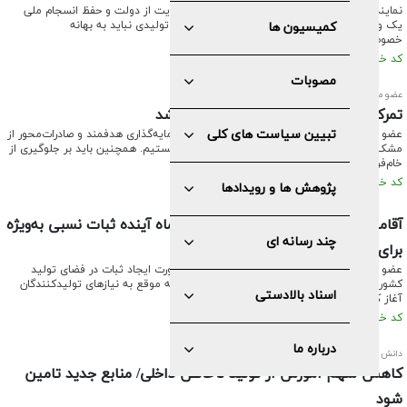
نماینده ولی‌فقیه در استان مرکزی با بیان اینکه حمایت از دولت و حفظ انسجام ملی
یک وظیفه همگانی در کشور است، گفت: واحدهای تولیدی نباید به بهانه
کمیسیون ها
خصوصی‌سازی به خاک سیاه نشانده شوند.
کد خبر: ۶۳۶۹ تاریخ انتشار : ۱۴۰۴/۱۰/۰۳
مصوبات
عضو مجمع تشخیص مصلحت نظام:
تمرکز باید بر جلوگیری از خام‌فروشی باشد
تبیین سیاست های کلی
عضو مجمع تشخیص مصلحت نظام گفت: نبود سرمایه‌گذاری هدفمند و صادرات‌محور از
مشکلاتی است که در حوزه‌ی صادرات با آن مواجه هستیم. همچنین باید بر جلوگیری از
خام‌فروشی تمرکز کنیم.
کد خبر: ۶۳۶۱ تاریخ انتشار : ۱۴۰۴/۱۰/۰۲
پژوهش ها و رویدادها
آقامحمدی:­ امیدواریم دولت ظرف یک ماه آینده ثبات نسبی به‌ویژه
چند رسانه ای
برای تولیدکنندگان جوان ایجاد کند
عضو مجمع تشخیص مصلحت نظام با تأکید بر ضرورت ایجاد ثبات در فضای تولید
کشور گفت: دولت اخیراً اقداماتی برای پاسخگویی به موقع به نیاز‌های تولیدکنندگان
اسناد بالادستی
آغاز کرده است.
کد خبر: ۶۳۶۰ تاریخ انتشار : ۱۴۰۴/۰۹/۲۹
درباره ما
دانش جعفری مطرح کرد:
کاهش سهم آموزش از تولید ناخالص داخلی/ منابع جدید تامین
شود