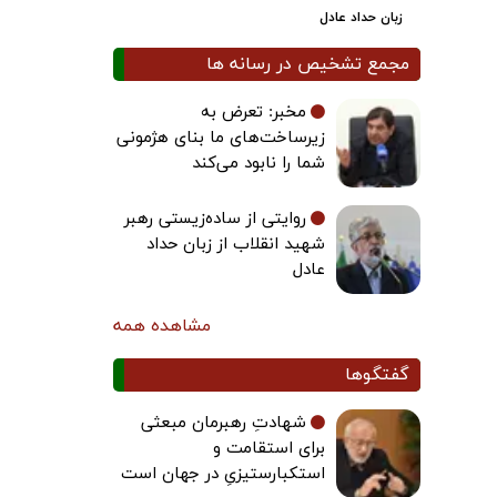
زبان حداد عادل
مجمع تشخیص در رسانه ها
مخبر: تعرض به
زیرساخت‌های ما بنای هژمونی
شما را نابود می‌کند
روایتی از ساده‌زیستی رهبر
شهید انقلاب از زبان حداد
عادل
مشاهده همه
گفتگوها
شهادتِ رهبرمان مبعثی
برای استقامت و
استکبارستیزیِ در جهان است