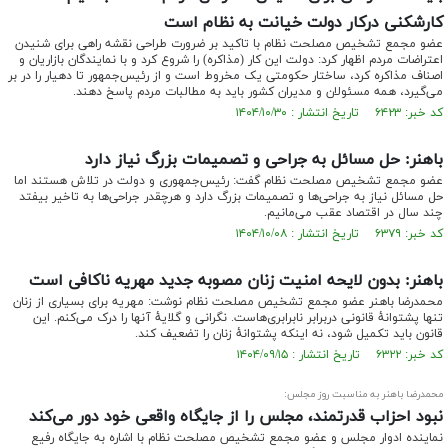
کارشکنی درکار دولت خیانت به نظام است
عضو مجمع تشخیص مصلحت نظام با تاکید بر ضرورت طراحی نقشه راهی برای شنیدن
اعتراضات مردم اظهار کرد: دولت این کار (مذاکره) را شروع کرد و با نمایندگان بازاریان و
اصناف مذاکره کرد، ساختار حکومتی یک مخروط است و از رئیس‌جمهور تا دهیار را در بر
می‌گیرد، همه مسئولان و مدیران کشور باید به مطالبات مردم پاسخ دهند.
کد خبر: ۶۴۲۳ تاریخ انتشار : ۱۴۰۴/۱۰/۳۰
باهنر: حل مسائل به جراحی‌ و تصمیمات بزرگ نیاز دارد
عضو مجمع تشخیص مصلحت نظام گفت: رئیس‌جمهوری و دولت در تلاش هستند اما
حل مسائل نیاز به جراحی‌ها و تصمیمات بزرگ دارد و هرچقدر جراحی‌ها به تاخیر بیفتد
چند سال در اقتصاد عقب می‌مانیم.
کد خبر: ۶۳۷۹ تاریخ انتشار : ۱۴۰۴/۱۰/۰۸
باهنر: بدون لایحه امنیت زنان مصوبه جدید مهریه ناکافی است
محمدرضا باهنر عضو مجمع تشخیص مصلحت نظام نوشت: مهریه برای بسیاری از زنان
تنها پشتوانهٔ قانونی دربرابر نابرابری‌هاست. نگرانی و گلایهٔ آنها را درک می‌کنم. این
قانون باید تکمیل شود، نه اینکه پشتوانهٔ زنان را تضعیف کند.
کد خبر: ۶۳۲۲ تاریخ انتشار : ۱۴۰۴/۰۹/۱۵
محمدرضا باهنر به مناسبت روز مجلس:
نبود احزاب قدرتمند، مجلس را از جایگاه واقعی خود دور می‌کند
نماینده ادوار مجلس و عضو مجمع تشخیص مصلحت نظام با اشاره به جایگاه رفیع