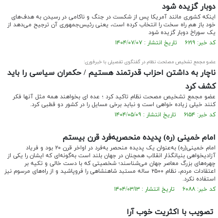
دوبار گزیده شود
اینکه کشوری مانند آمریکا پس از شکست در جنگ و ناکامی در رسیدن به هدف‌های
خود باز هم راه سخت را انتخاب کرده است، یعنی رئیس‌جمهوری آن ترجیح می‌دهد از
یک سوراخ دوبار گزیده شود
کد خبر: ۶۲۱۹ تاریخ انتشار : ۱۴۰۴/۰۷/۰۷
عضو مجمع تشخیص مصلحت نظام در گفتگوی تفصیلی با خبرفوری:
ناچار به داشتن احزاب قدرتمند هستیم / حکمران سیاسی را باید
کشف کرد
عضو مجمع تشخیص مصحت نظام تاکید کرد ؛ عده ای بخواهند همه مثل آنها فکر
کنند خیلی زیاده خواهی است و نباید برخی مسایل را در کشور دو قطبی کرد.
کد خبر: ۶۱۵۴ تاریخ انتشار : ۱۴۰۴/۰۵/۰۹
امام خمینی (ره) پدیده منحصربه‌فرد قرن بیستم
امام خمینی(ره) به‌عنوان یک پدیده منحصر به‌فرد در اواخر قرن ۲۰ بود و فریاد
آزادیخواهی بنیانگذار انقلاب همچنان در جهان بلند است به‌گونه‌ای که ایشان را یکی از
چهره‌های بزرگ معاصر جهان می‌شناسند‌؛ شخصیتی که با دست خالی و تکیه بر
اعتقادات مردم، نظام ۲۵۰۰ ساله مستبد شاهنشاهی را فروپاشید و از راه‌های مرسوم نیز
استفاده نکرد.
کد خبر: ۶۰۸۸ تاریخ انتشار : ۱۴۰۴/۰۳/۱۳
تصویب با اکثریت خوب آرا