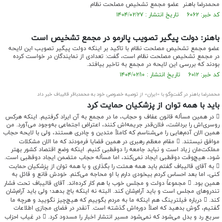
محمدرضا باهنر عضو مجمع تشخیص مصلحت نظام
کد خبر: ۶۰۶۲ تاریخ انتشار : ۱۴۰۴/۰۲/۲۷
باهنر: دولت پیگیر تصویب پالرمو در مجمع تشخیص است
عضو مجمع تشخیص مصلحت نظام با تاکید بر اینکه دولت پیگیر تصویب این لایحه
در مجمع تشخیص مصلحت نظام است، گفت: تعدادی از نمایندگان در خواست کرده
بودند که بررسی این لایحه در مجمع به تاخیر بیافتد.
کد خبر: ۶۰۱۲ تاریخ انتشار : ۱۴۰۴/۰۲/۱۰
محمدرضا باهنر در گفت‌وگو با «ایران» از توصیه خصوصی خود به محمدباقر قالیباف خبر داد
باید با همه توان از پزشکیان حمایت کرد
 در همین مسأله قانون عفاف و حجاب، ما در مجمع به آن ایراد گرفتیم. اینکه هرکس
روسری‌اش را برداشت، فلان‌قدر جریمه‌اش کنند، اعتراض اجتماعی به‌وجود می‌آورد. من
همین الان آدم‌هایی را می‌شناسم که کاملاً متدین و چادری هستند، ولی با لایحه حجاب
موافق نیستند.  مقام معظم رهبری در همین قضایا فرمودند که ما الان مشکلات
مملکت‌مان زیاد است و نباید جامعه را دوقطبی کنیم. اینکه وضع اقتصاد کشور بهتر
شود، هیچ‌وقت دوقطبی ایجاد نمی‌کند، اما مسأله حجاب متضمن ایجاد دوقطبی است.
 به آقای قالیباف گفتم باید همه همتت را بگذاری و با همه توان از پزشکیان حمایت
کنی، اما بعد احساس کردم بیخودی دارم با او محاجه می‌کنم. خودش قانع و قائل به
همین بود.  مجموعاً دولت و مجلس خوب با هم کار کرده‌اند. آقای قالیباف تحت فشار
تندروهای مجلس است و باید آرام‌شان کند. البته نه اینکه باج بدهد؛ ولی باید آرام‌شان
کند.  درباره فیلترینگ هم اینکه ما به مردم بگوییم که هیچ‌چیز نگویید و هرچه ما
گفتیم، گوش بدهید که اصلاً دوره‌اش گذشته است. آنقدر در فضای مجازی اطلاعات
سریع رد و بدل می‌شود که نمی‌شود مسیر انتشار اخبار را مسدود کرد.  در غیاب احزاب