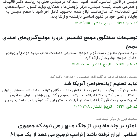
مجلس در قانون اساسی، گفت: امید است که در مجلس فعلی به ریاست دکتر قالیباف
و همراهی هیات ‌رئیسه مجلس، مرکز پژوهش‌ها و همکاری وزارت کشور، «سیاست‌های
کلی انتخابات» -که سال‌هاست ابلاغ شده- به‌صورت کامل اجرا شود تا سطح مجلس به
جایگاه واقعی خود در قانون اساسی بازگشته و ارتقا یابد.
کد خبر: ۶۳۱۸ تاریخ انتشار : ۱۴۰۴/۰۹/۱۱
توضیحات سخنگوی مجمع تشخیص درباره موضع‌گیری‌های اعضای
مجمع
سید محسن دهنوی، سخنگوی مجمع تشخیص مصلحت نظام، درباره موضع‌گیری‌های
اعضای مجمع توضیحاتی ارائه کرد.
کد خبر: ۶۲۴۴ تاریخ انتشار : ۱۴۰۴/۰۷/۲۰
مهندس محمدرضا باهنر در گفت‌وگوی تفصیلی با «جام‌جم» تاکید کرد
نباید تسلیم زیاده‌خواهی آمریکا شد
جام‌جم در گفت‌وگو با مهندس باهنر تلاش دارد تا نگاهی ژرف‌تر به دینامیسم‌های پنهان
ساختار سیاسی کشور داشته باشد و البته موضوعی که این روزها با عنوان مذاکره با
آمریکا مورد بحث قرار گرفته را مدنظر قرار دهد. متن این گفت‌وگو را در ادامه بخوانیم.
کد خبر: ۶۲۲۹ تاریخ انتشار : ۱۴۰۴/۰۷/۰۸
حقانیت ایران بار دیگر اثبات شد
باهنر: در چند ماه پس از جنگ هیچ راهی نبود که جمهوری
اسلامی ایران نرفته باشد | ترامپ ترجیح می دهد از یک سوراخ