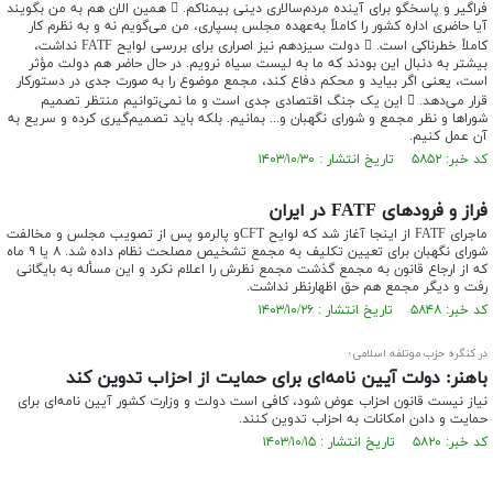
فراگیر و پاسخگو برای آینده مردم‌سالاری دینی بیمناکم.  همین الان هم به من بگویند
آیا حاضری اداره کشور را کاملاً به‌عهده مجلس بسپاری، من می‌گویم نه و به نظرم کار
کاملاً خطرناکی است.  دولت سیزدهم نیز اصراری برای بررسی لوایح FATF نداشت،
بیشتر به دنبال این بودند که ما به لیست سیاه نرویم. در حال حاضر هم دولت مؤثر
است، یعنی اگر بیاید و محکم دفاع کند، مجمع موضوع را به صورت جدی در دستورکار
قرار می‌دهد.  این یک جنگ اقتصادی جدی است و ما نمی‌توانیم منتظر تصمیم
شوراها و نظر مجمع و شورای نگهبان و... بمانیم. بلکه باید تصمیم‌گیری کرده و سریع به
آن عمل کنیم.
کد خبر: ۵۸۵۲ تاریخ انتشار : ۱۴۰۳/۱۰/۳۰
فراز و فرودهای FATF در ایران
ماجرای FATF از اینجا آغاز شد که لوایح CFTو پالرمو پس از تصویب مجلس و مخالفت
شورای نگهبان برای تعیین تکلیف به مجمع تشخیص مصلحت نظام داده شد. ۸ یا ۹ ماه
که از ارجاع قانون به مجمع گذشت مجمع نظرش را اعلام نکرد و این مسأله به بایگانی
رفت و دیگر مجمع هم حق اظهارنظر نداشت.
کد خبر: ۵۸۴۸ تاریخ انتشار : ۱۴۰۳/۱۰/۲۶
در کنگره حزب موتلفه اسلامی؛
باهنر: دولت آیین نامه‌ای برای حمایت از احزاب تدوین کند
نیاز نیست قانون احزاب عوض شود، کافی است دولت و وزارت کشور آیین نامه‌ای برای
حمایت و دادن امکانات به احزاب تدوین کنند.
کد خبر: ۵۸۲۰ تاریخ انتشار : ۱۴۰۳/۱۰/۱۵