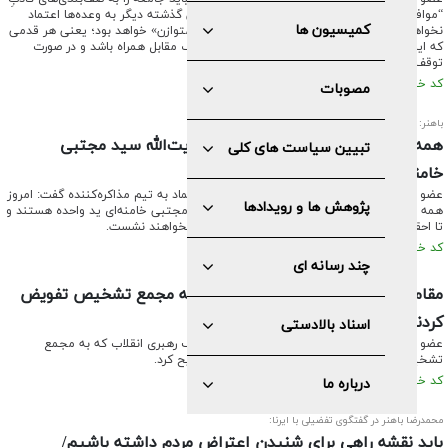
“موافق” و “مخالف” مذاکره تقسیم کرد، گفت: چون گذشته دیگر به وعده‌ها اعتماد
کمیسیون ها
نخواهیم کرد؛ مذاکرات ما از این پس «گام‌به‌گام و متوازن» خواهد بود؛ یعنی هر قدمی
که ایران برمی‌دارد، باید با اقدام متقابل و عملی طرف مقابل همراه باشد و در صورت
توقف آن‌ها، ما نیز متوقف خواهیم شد.
کد خبر: ۶۵۷۷ تاریخ انتشار : ۱۴۰۵/۰۳/۰۷
مصوبات
باهنر:
همه ارکان نظام و ملت در ذیل رهبری آیت‌الله سید مجتبی
تبیین سیاست های کلی
خامنه‌ای ید واحده هستند
عضو مجمع تشخیص مصلحت نظام با تأکید بر اعتماد به تیم مذاکره‌کننده گفت: امروز
پژوهش ها و رویدادها
همه ارکان نظام و ملت در ذیل رهبری آیت‌الله سید مجتبی خامنه‌ای ید واحده هستند و
تا احقاق حق کشور و خونخواهی رهبر شهید از پای نخواهند نشست.
کد خبر: ۶۵۵۱ تاریخ انتشار : ۱۴۰۵/۰۲/۰۱
چند رسانه ای
مقام معظم رهبری کدام وظایفشان را به مجمع تشخیص تفویض
کردند؟
اسناد بالادستی
عضو مجمع تشخیص مصلحت نظام، جزئیات وظایف رهبری انقلاب که به مجمع
تشخیص مصلحت نظام تفویض شده است، را تشریح کرد.
کد خبر: ۶۴۶۷ تاریخ انتشار : ۱۴۰۴/۱۱/۲۰
درباره ما
محمدرضا باهنر در گفتگوی تفضیلی با ایرنا:
باید نقشه راهی برای شنیدن اعتراض مردم داشته باشیم/