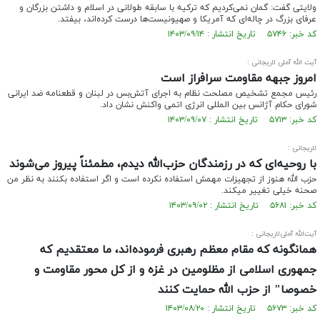
ولایتی گفت: گمان نمی­‌کردیم که ترکیه با سابقه طولانی در اسلام و داشتن بزرگان و
عرفای بزرگ در چاله‌ای که آمریکا و صهیونیست‌ها درست کرده‌اند، بیفتد.
کد خبر: ۵۷۴۶ تاریخ انتشار : ۱۴۰۳/۰۹/۱۴
آیت الله آملی لاریجانی :
امروز جبهه مقاومت سرافراز است
رئیس مجمع تشخیص مصلحت نظام به اجرای آتش‌بس در لبنان و قطعنامه ضد ایرانی
شورای حکام آژانس بین المللی انرژی اتمی واکنش نشان داد.
کد خبر: ۵۷۱۳ تاریخ انتشار : ۱۴۰۳/۰۹/۰۷
لاریجانی :
با روحیه‌ای که در رزمندگان حزب‌الله دیدم، مطمئناً پیروز می‌شوند
حزب الله هنوز از تجهیزات مهمش استفاده نکرده‌ است و اگر استفاده بکنند به نظر من
صحنه خیلی تغییر میکند.
کد خبر: ۵۶۸۱ تاریخ انتشار : ۱۴۰۳/۰۹/۰۲
آیت‌الله آملی‌لاریجانی :
همانگونه که مقام معظم رهبری فرموده‌اند، ما معتقدیم که
جمهوری اسلامی از مظلومین در غزه و از کل محور مقاومت و
خصوصا" از حزب الله حمایت کنند
کد خبر: ۵۶۷۳ تاریخ انتشار : ۱۴۰۳/۰۸/۲۰