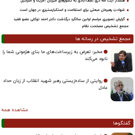
هشدار آیت الله دری نجف‌آبادی به کشورهای میزبان آمریکا و اسرائیل
شهادتِ رهبرمان مبعثی برای استقامت و استکبارستیزیِ در جهان است
گزارش تصویری مراسم اولین سالگرد درگذشت دکتر احمد توکلی عضو فقید
مجمع تشخیص مصلحت نظام
مجمع تشخیص در رسانه ها
مخبر: تعرض به زیرساخت‌های ما بنای هژمونی شما را
نابود می‌کند
روایتی از ساده‌زیستی رهبر شهید انقلاب از زبان حداد
عادل
مشاهده همه
گفتگوها