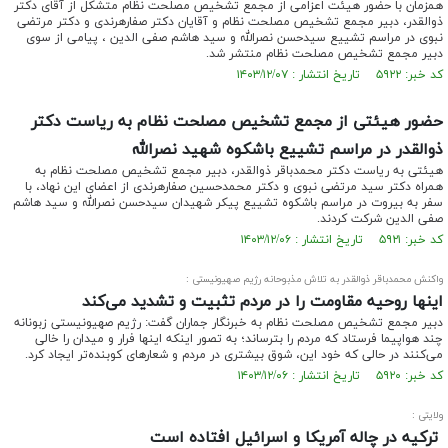
همزمان با حضور هیئت اعزامی از مجمع تشخیص مصلحت نظام متشکل از آقای دکتر
ذوالقدر، دبیر مجمع تشخیص مصلحت نظام و آقایان دکتر صفارهرندی و دکتر مرتضی
نبوی در مراسم تشییع سیدحسن نصرالله و سید هاشم صفی الدین ، پیامی از سوی
دبیر مجمع تشخیص مصلحت نظام منتشر شد.
کد خبر: ۵۹۲۲ تاریخ انتشار : ۱۴۰۳/۱۲/۰۷
حضور هیئتی از مجمع تشخیص مصلحت نظام به ریاست دکتر
ذوالقدر در مراسم تشییع باشکوه شهید نصرالله
هیئتی به ریاست دکتر محمدباقر ذوالقدر، دبیر مجمع تشخیص مصلحت نظام به
همراه دکتر سید مرتضی نبوی و دکتر محمدحسین صفارهرندی از اعضای این نهاد، با
سفر به بیروت در مراسم باشکوه تشییع پیکر شهیدان سیدحسن نصرالله و سید هاشم
صفی الدین شرکت کردند.
کد خبر: ۵۹۲۱ تاریخ انتشار : ۱۴۰۳/۱۲/۰۶
واکنش محمدباقر ذوالقدر به تلاش مذبوحانه رژیم صهیونیستی :
اینها روحیه مقاومت را در مردم تثبیت و تشدید می‌کند
دبیر مجمع تشخیص مصلحت نظام به خبرنگار جماران گفت: رژیم صهیونیستی زبونانه
چند هواپیما فرستاد که مردم را بترساند؛ به تصور اینکه اینها فرار و میدان را خالی
می‌کنند در حالی که خود این، شوق بیشتری در مردم و شعارهای کوبنده‌تر ایجاد کرد.
کد خبر: ۵۹۲۰ تاریخ انتشار : ۱۴۰۳/۱۲/۰۶
ولایتی :
ترکیه در چاله‌ آمریکا و اسرائیل افتاده است