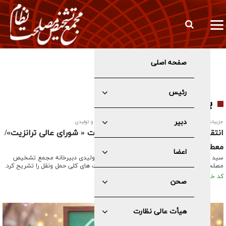
صفحه اصلی
انتصاب معاون جدید اداری، مالی و پشتیبانی مجمع تشخیص مصلحت
نظام
رئیس
برچسب ها - ترانزیت
دبیر
جزییات گزارش کمیته عمران و حمل و نقل به کمیسیون زیربنایی و تولیدی
انتقاد از تاخیر یکساله در برگزاری جلسات « شورای عالی ترانزیت»/
معطلی ۲۵ ساله طرح جامع حمل و نقل
اعضا
سید مهدی هاشمی رییس کمیسیون زیر بنائی و تولیدی دبیرخانه مجمع تشخیص
مصلحت نظام جزییات جلسه هفتم ارزیابی سیاست های کلی حمل ونقل را تشریح کرد.
کد خبر: ۶۰۶۶ تاریخ انتشار : ۱۴۰۴/۰۲/۲۹
صحن
هیأت عالی نظارت