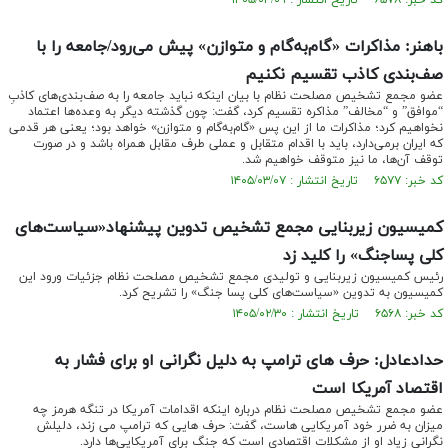
کد خبر: ۶۵۷۸ تاریخ انتشار : ۱۴۰۵/۰۳/۰۹
باهنر: مذاکرات «گام‌به‌گام و متوازن» پیش می‌رود/جامعه را با
صف‌بندی کاذب تقسیم نکنیم
عضو مجمع تشخیص مصلحت نظام با بیان اینکه نباید جامعه را به صف‌بندی‌های کاذبِ
“موافق” و “مخالف” مذاکره تقسیم کرد، گفت: چون گذشته دیگر به وعده‌ها اعتماد
نخواهیم کرد؛ مذاکرات ما از این پس «گام‌به‌گام و متوازن» خواهد بود؛ یعنی هر قدمی
که ایران برمی‌دارد، باید با اقدام متقابل و عملی طرف مقابل همراه باشد و در صورت
توقف آن‌ها، ما نیز متوقف خواهیم شد.
کد خبر: ۶۵۷۷ تاریخ انتشار : ۱۴۰۵/۰۳/۰۷
کمیسیون زیربنایی مجمع تشخیص تدوین پیشنهاد«سیاست‌های
کلی پساجنگ» را کلید زد
رئیس کمیسیون زیربنایی و تولیدی مجمع تشخیص مصلحت نظام جزئیات ورود این
کمیسیون به تدوین «سیاست‌های کلی پسا جنگ» را تشریح کرد.
کد خبر: ۶۵۶۸ تاریخ انتشار : ۱۴۰۵/۰۲/۳۰
حدادعادل: حرف های ترامپ به دلیل نگرانی او برای فشار به
اقتصاد آمریکا است
عضو مجمع تشخیص مصلحت نظام درباره اینکه اقدامات آمریکا در تنگه هرمز چه
میزان به ضرر خود آمریکایی هاست، گفت: حرف هایی که ترامپ می زند، دلیلش
نگرانی زیاد او از مشکلات اقتصادی است که جنگ برای آمریکایی‌ها دارد.