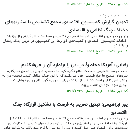
کد خبر: ۶۵۶۷ تاریخ انتشار : ۱۴۰۵/۰۲/۲۹
پور ابراهیمی تشریح کرد:
تدوین گزارش کمیسیون اقتصادی مجمع تشخیص با سناریوهای
مختلف جنگ نظامی و اقتصادی
رئیس کمیسیون اقتصادی دبیرخانه مجمع تشخیص مصلحت نظام گزارشی از جزئیات
اقدامات کمیسیون اقتصادی و کمیته‌های ذی ربط این کمیسیون در جریان جنگ رمضان
را ارائه کرد.
کد خبر: ۶۵۶۶ تاریخ انتشار : ۱۴۰۵/۰۲/۲۸
رضایی: آمریکا محاصرهٔ دریایی را برندارد آن را می‌شکنیم
عضو مجمع تشخیص مصلحت نظام تاکید کرد: ما محاصره دریایی را تحمل نمی‌کنیم.
نیروهای مسلح ما حق طبیعی خود می‌دانند که با این جنگ مقابله کنند. توصیه من به
ارتش آمریکا این است که قبل از اینکه دریای عمان به گورستانی برای ناوهای شما
تبدیل شود، خودتان عقب بروید.
کد خبر: ۶۵۶۵ تاریخ انتشار : ۱۴۰۵/۰۲/۲۸
پور ابراهیمی: تبدیل تحریم به فرصت با تشکیل قرارگاه جنگ
اقتصادی
رئیس کمیسیون اقتصادی دبیرخانه مجمع تشخیص مصلحت نظام گفت: با تشکیل
قرارگاه جنگ اقتصادی و برنامه‌ریزی دوساله می‌توانیم از بحران کنونی، دستاوردهای
بلندمدت برای اقتصاد ملی خلق کنیم و پس از دو سال با نرخ رشد بالاتر به شرایط عادی