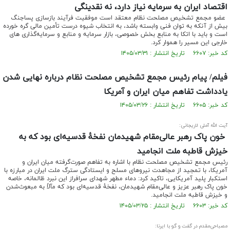
اقتصاد ایران به سرمایه نیاز دارد، نه نقدینگی
عضو مجمع تشخیص مصلحت نظام معتقد است موفقیت فرآیند بازسازی پساجنگ
بیش از آنکه به توان فنی وابسته باشد، به انتخاب شیوه درست تأمین مالی گره خورده
است و باید با اتکا به منابع بخش خصوصی، بازار سرمایه و منابع و سرمایه‌گذاری های
خارجی این مسیر را هموار کرد.
کد خبر: ۶۶۰۷ تاریخ انتشار : ۱۴۰۵/۰۳/۳۱
فیلم/ پیام رئیس مجمع تشخیص مصلحت نظام درباره نهایی شدن
یادداشت تفاهم میان ایران و آمریکا
کد خبر: ۶۶۰۵ تاریخ انتشار : ۱۴۰۵/۰۳/۲۶
آیت الله آملی لاریجانی:
خون پاک رهبر عالی‌مقام شهیدمان نفخۀ قدسیه‌ای بود که به
خیزش قاطبه ملت انجامید
رئیس مجمع تشخیص مصلحت نظام با اشاره به تفاهم صورت‌گرفته میان ایران و
آمریکا، با تمجید از مجاهدت نیروهای مسلح و ایستادگی سترگ ملت ایران در مبارزه با
استکبار پلید آمریکایی، تاکید کرد: دماء مطهر شهدای سرافراز این نبرد ظالمانه، خاصه
خون پاک رهبر عزیز و عالی‌مقام شهیدمان، نفخۀ قدسیه‌ای بود که مآلاً به مبعوث‌شدن
و خیزش قاطبه ملت انجامید.
کد خبر: ۶۶۰۳ تاریخ انتشار : ۱۴۰۵/۰۳/۲۵
مصباحی‌مقدم در گفت و گو با ایرنا: