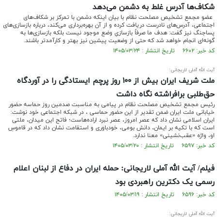
شکاف‌ها آدرس‌ غلط به دشمن می‌دهد
عضو مجمع تشخیص مصلحت نظام با بیان اینکه دشمن با تمرکز بر شکاف‌های
اجتماعی، آدرس‌های نادرست دریافت کرده و از آن بهره‌برداری می‌کند، درباره بازسازی‌های
پساجنگ نیز گفت: هدف ما صرفاً بازسازیِ وضع موجود نیست بلکه بازسازی‌ها به
گونه‌ای انجام خواهد شد که حتی از وضعیت پیشین نیز بهتر و کارآمدتر باشند.
کد خبر: ۶۶۰۲ تاریخ انتشار : ۱۴۰۵/۰۳/۲۴
آیت الله آملی لاریجانی:
ملت شریف ایران بیش از ۱۰۰ روز پرچم ایستادگی را در آوردگاه
حق‌طلبی برافراشته نگاه داشت
رئیس مجمع تشخیص مصلحت نظام در پیامی به مناسبت صدمین روز حماسه حضور
خیابانی ملت ایران ضمن تقدیر از این حضور حماسی ، در شبکه اجتماعی خود نوشت:
ایران اسلامی نشان داد که عصر امروز، عصر نبرد اراده‌هاست؛ فاتح این میدان، ملتی
است که با تکیه بر ایمان، دانش بومی، خودباوری و استقامت نشان داد که در قاموسِ
او، واژه‌ «عقب‌نشینی» معنا ندارد.
کد خبر: ۶۵۹۷ تاریخ انتشار : ۱۴۰۵/۰۳/۲۰
فیلم/ آیت الله آملی لاریجانی: حمله ایران در دفاع از لبنان اعلام
رسمی یک دکترین راهبردی بود
کد خبر: ۶۵۹۶ تاریخ انتشار : ۱۴۰۵/۰۳/۱۹
آیت الله آملی لاریجانی: