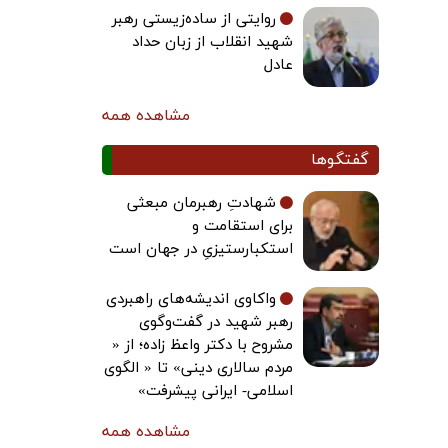
روایتی از ساده‌زیستی رهبر
شهید انقلاب از زبان حداد
عادل
مشاهده همه
گفتگوها
شهادتِ رهبرمان مبعثی
برای استقامت و
استکبارستیزیِ در جهان است
واکاوی اندیشه‌های راهبردی
رهبر شهید در گفت‌وگوی
مشروح با دکتر واعظ زاده؛ از «
مردم سالاری دینی» تا « الگوی
اسلامی- ایرانی پیشرفت»
مشاهده همه