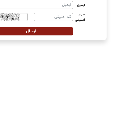
ایمیل
* کد
امنیتی