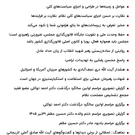
عوامل و زمینه‌ها در طراحی و اجرای سیاست‌های کلی
نظارت بر حسن اجرای سیاست‌های کلی نظام: نظارت بر فرایندها
مخبر: تعرض به زیرساخت‌های ما بنای هژمونی شما را نابود می‌کند
حفظ وحدت ملی و تقویت جایگاه قانون‌گذاری مجلس، ضرورتی راهبردی است/
مجلس باید همواره فعال، پویا و کانون اصلی قانون‌گذاری کشور باشد
روایتی از ساده‌زیستی رهبر شهید انقلاب از زبان حداد عادل
پاسخ محسن رضایی به تهدیدات ترامپ
هشدار آیت الله دری نجف‌آبادی به کشورهای میزبان آمریکا و اسرائیل
شهادتِ رهبرمان مبعثی برای استقامت و استکبارستیزیِ در جهان است
گزارش تصویری مراسم اولین سالگرد درگذشت دکتر احمد توکلی عضو فقید
مجمع تشخیص مصلحت نظام
برگزاری مراسم اولین سالگرد درگذشت دکتر احمد توکلی
گزارش تصویری مراسم ختم والده دکتر حسین مظفر ۳۱تیر ۱۴۰۵
برگزاری مراسم یادبود مادر دکتر حسین مظفر
نماهنگ | لحظاتی از برخی دیدارها و گفت‌وگوهای آیت ‌الله صادق آملی لاریجانی