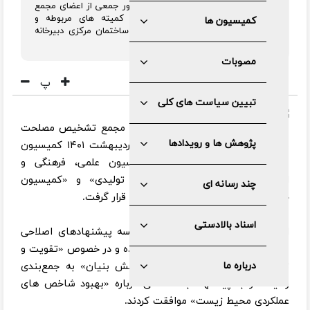
ریاست دکتر محمدباقر ذوالقدر و با حضور جمعی از اعضای مجمع
تشخیص مصلحت نظام، کارشناسان کمیته های مربوطه و
کمیسیون ها
نمایندگان دستگاه‌های ذیربط در محل ساختمان مرکزی دبیرخانه
مجمع برگزار شد.
مصوبات
پ
تبیین سیاست های کلی
به گزارش مرکز رسانه و روابط عمومی مجمع تشخیص مصلحت
پژوهش ها و رویدادها
نظام، در جلسه صبح چهارشنبه ۲۸ اردیبهشت ۱۴۰۱ کمیسیون
مشترک، بندهای مربوط به «کمیسیون علمی، فرهنگی و
اجتماعی»، «کمیسیون زیربنایی و تولیدی» و «کمیسیون
چند رسانه ای
حقوقی و قضایی» مورد بحث و بررسی قرار گرفت.
اسناد بالادستی
اعضای کمیسیون مشترک در این جلسه پیشنهادهای اصلاحی
مربوط به بندهای ۹ و ۱۰ را بررسی نموده و در خصوص «تقویت و
درباره ما
توسعه کمی و کیفی شرکت‌های دانش بنیان» به جمع‌بندی
رسیدند و با پیشنهاد بند الحاقی درباره «بهبود شاخص های
عملکردی محیط زیست» موافقت کردند.