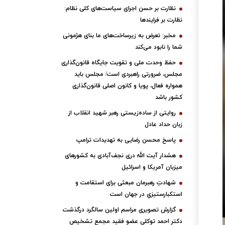
نظارت بر حسن اجرای سیاست‌های کلی نظام:
نظارت بر فرایندها
مخبر: تعرض به زیرساخت‌های ما بنای هژمونی
شما را نابود می‌کند
حفظ وحدت ملی و تقویت جایگاه قانون‌گذاری
مجلس، ضرورتی راهبردی است/ مجلس باید
همواره فعال، پویا و کانون اصلی قانون‌گذاری
کشور باشد
روایتی از ساده‌زیستی رهبر شهید انقلاب از
زبان حداد عادل
پاسخ محسن رضایی به تهدیدات ترامپ
هشدار آیت الله دری نجف‌آبادی به کشورهای
میزبان آمریکا و اسرائیل
شهادتِ رهبرمان مبعثی برای استقامت و
استکبارستیزیِ در جهان است
گزارش تصویری مراسم اولین سالگرد درگذشت
دکتر احمد توکلی عضو فقید مجمع تشخیص