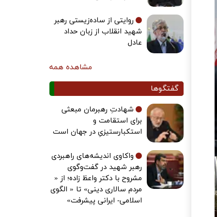
روایتی از ساده‌زیستی رهبر
شهید انقلاب از زبان حداد
عادل
مشاهده همه
گفتگوها
شهادتِ رهبرمان مبعثی
برای استقامت و
استکبارستیزیِ در جهان است
واکاوی اندیشه‌های راهبردی
رهبر شهید در گفت‌وگوی
مشروح با دکتر واعظ زاده؛ از «
مردم سالاری دینی» تا « الگوی
اسلامی- ایرانی پیشرفت»