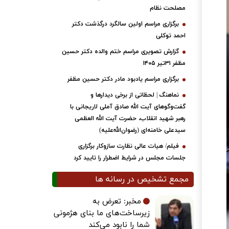
مصلحت نظام
برگزاری مراسم اولین سالگرد درگذشت دکتر
احمد توکلی
گزارش تصویری مراسم ختم والده دکتر حسین
مظفر ۳۱تیر ۱۴۰۵
برگزاری مراسم یادبود مادر دکتر حسین مظفر
نماهنگ | لحظاتی از برخی دیدارها و
گفت‌وگوهای آیت ‌الله صادق آملی لاریجانی با
رهبر شهید انقلاب، حضرت آیت‌ الله العظمی
سیدعلی خامنه‌ای (رضوان‌الله‌علیه)
فیلم/ هیات عالی نظارت سازوکار برگزاری
جلسات مجلس در شرایط اضطرار را تایید کرد
مجمع تشخیص در رسانه ها
مخبر: تعرض به
زیرساخت‌های ما بنای هژمونی
شما را نابود می‌کند