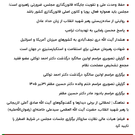
حفظ وحدت ملی و تقویت جایگاه قانون‌گذاری مجلس، ضرورتی راهبردی است/
مجلس باید همواره فعال، پویا و کانون اصلی قانون‌گذاری کشور باشد
روایتی از ساده‌زیستی رهبر شهید انقلاب از زبان حداد عادل
پاسخ محسن رضایی به تهدیدات ترامپ
هشدار آیت الله دری نجف‌آبادی به کشورهای میزبان آمریکا و اسرائیل
شهادتِ رهبرمان مبعثی برای استقامت و استکبارستیزیِ در جهان است
گزارش تصویری مراسم اولین سالگرد درگذشت دکتر احمد توکلی عضو فقید
مجمع تشخیص مصلحت نظام
برگزاری مراسم اولین سالگرد درگذشت دکتر احمد توکلی
گزارش تصویری مراسم ختم والده دکتر حسین مظفر ۳۱تیر ۱۴۰۵
برگزاری مراسم یادبود مادر دکتر حسین مظفر
نماهنگ | لحظاتی از برخی دیدارها و گفت‌وگوهای آیت ‌الله صادق آملی لاریجانی
با رهبر شهید انقلاب، حضرت آیت‌ الله العظمی سیدعلی خامنه‌ای (رضوان‌الله‌علیه)
فیلم/ هیات عالی نظارت سازوکار برگزاری جلسات مجلس در شرایط اضطرار را
تایید کرد