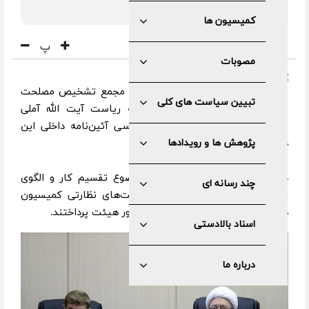
بررسی شد.
کمیسیون ها
پ
مصوبات
به گزارش مرکز رسانه و روابط عمومی مجمع تشخیص مصلحت
تبیین سیاست های کلی
نظام، هیئت عالی نظارت مجمع به ریاست آیت الله آملی
لاریجانی تشکیل جلسه داد و به بررسی آئین‌نامه داخلی این
هیئت پرداخت.
پژوهش ها و رویدادها
در این جلسه، اعضای هیئت به موضوع تقسیم کار و الگوی
چند رسانه ای
اجرایی کارآمد برای استفاده از ظرفیت‌های نظارتی کمیسیون
های تخصصی مجمع برای تسریع در امور هیئت پرداختند.
اسناد بالادستی
درباره ما