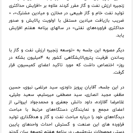
زنجیره ارزش نفت و گاز مقرر کردند علاوه بر «افزایش حداکثری
تولید نفت خام و گاز طبیعی در مخازن و میادین مشترک»، «
ضریب بازیافت میادین مستقل با اولویت پالایش و صدور
حداکثری فراورده‌های نفتی» در سالهای برنامه هفتم افزایش
یابد.
دیگر مصوبه این جلسه به «توسعه زنجیره ارزش نفت و گاز با
رساندن ظرفیت پتروپالایشگاهی کشور به ۴میلیون بشکه در
روز» اختصاص داشت که مورد تاکید اعضای کمیسیون قرار
گرفت.
در این جلسه، آقایان پرویز داودی، سید مرتضی نبوی، حسین
مظفر، مجید انصاری، سید مصطفی میرسلیم، سعید جلیلی،
غلامرضا آقازاده، داود دانش جعفری و محمدجواد ایروانی از
اعضای مجمع و نمایندگان دستگاه‌های مرتبط با مباحث
دیدگاه‌های خود را درباره مباحث نفت و گاز و هدفگذاری تولید
فراورده های این صنعت و گسترش احداث واحدهای پایین
دستی محصولات پتروشیمی در برنامه هفتم توسعه بیان کردند