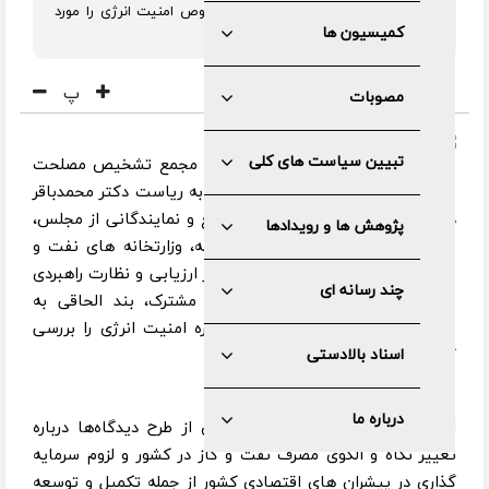
پیشنهادی برنامه هفتم توسعه در خصوص امنیت انرژی را مورد
بحث و بررسی قرار دادند.
کمیسیون ها
پ
مصوبات
تبیین سیاست های کلی
به گزارش مرکز رسانه و روابط عمومی مجمع تشخیص مصلحت
نظام، در جلسه کمیسیون مشترک که به ریاست دکتر محمدباقر
ذوالقدر و با حضور برخی اعضای مجمع و نمایندگانی از مجلس،
پژوهش ها و رویدادها
قوه قضاییه و سازمان برنامه و بودجه، وزارتخانه های نفت و
نیرو و ستاد کل نیروهای مسلح و مرکز ارزیابی و نظارت راهبردی
چند رسانه ای
مجمع برگزار شد، اعضای کمیسیون مشترک، بند الحاقی به
سیاست‌های کلی برنامه هفتم درباره امنیت انرژی را بررسی
کردند.
اسناد بالادستی
درباره ما
اعضای کمیسیون در این جلسه پس از طرح دیدگاه‌ها درباره
تغییر نگاه و الگوی مصرف نفت و گاز در کشور و لزوم سرمایه
گذاری در پیشران های اقتصادی کشور از جمله تکمیل و توسعه