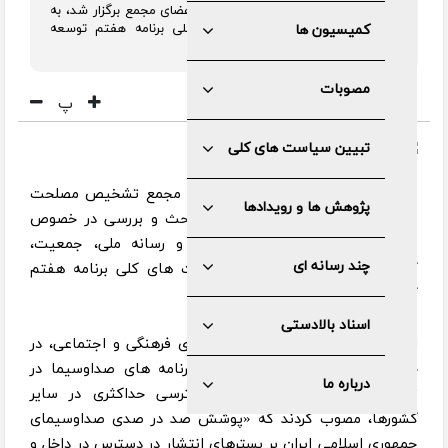
و با حضور رئیس قوه قضائیه، دبیر و اعضای مجمع برگزار شد، به
بحث و بررسی درباره سیاست‌های کلی برنامه هفتم توسعه
کمیسیون ها
پرداخت.
مصوبات
پ
تبیین سیاست های کلی
به گزارش مرکز رسانه و روابط عمومی مجمع تشخیص مصلحت
پژوهش ها و رویدادها
نظام، جلسه امروز صحن مجمع به بحث و بررسی در خصوص
بندهای مربوط به نظام رسانه ای و رسانه ملی، جمعیت،
چند رسانه ای
گردشگری و نظام سلامت در سیاست های کلی برنامه هفتم
گذشت.
اسناد بالادستی
اعضای مجمع، در ادامه بررسی بندهای فرهنگی و اجتماعی، در
خصوص پوشش پخش و دریافت برنامه های صداوسیما در
درباره ما
تمام وسعت ایران اسلامی و دسترسی حداکثری در سایر
کشورها، مصوب کردند که «پوشش صد در صدی صداوسیمای
جمهوری اسلامی ایران بر بسترهای انتشار در دسترس در داخل و