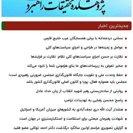
جدیدترین اخبار
سخنی دردمندانه با برخی همسایگان عرب خلیج فارس
عوامل و زمینه‌ها در طراحی و اجرای سیاست‌های کلی
نظارت بر حسن اجرای سیاست‌های کلی نظام: نظارت بر فرایندها
مخبر: تعرض به زیرساخت‌های ما بنای هژمونی شما را نابود می‌کند
حفظ وحدت ملی و تقویت جایگاه قانون‌گذاری مجلس، ضرورتی راهبردی است/
مجلس باید همواره فعال، پویا و کانون اصلی قانون‌گذاری کشور باشد
روایتی از ساده‌زیستی رهبر شهید انقلاب از زبان حداد عادل
پاسخ محسن رضایی به تهدیدات ترامپ
هشدار آیت الله دری نجف‌آبادی به کشورهای میزبان آمریکا و اسرائیل
شهادتِ رهبرمان مبعثی برای استقامت و استکبارستیزیِ در جهان است
گزارش تصویری مراسم اولین سالگرد درگذشت دکتر احمد توکلی عضو فقید