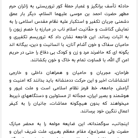
حادثه تأسف برانگیز و غمبار حملۀ کور تروریستی به زائران حرم
مطهر حضرت احمد بن موسی
علیهما السلام
،
دیگر بار عمق
دشمنی جریان تکفیر و استکبار علیه نظام مقدس اسلامی را به
نمایش گذاشت و حقّانیت اسلام ناب در مبارزه با خصم زبون را
به اثبات ­رساند. این فاجعه نشان داد که تروریسم تکفیری و
حامیان سفاک و خون آشام آنان، با انسانیت و دین، بیگانه ­اند
بگونه ­ای که حاضرند مرد و زن و کودک بی دفاع را حتی در حریم
امن آل الله، با قساوت تمام به خاک و خون بکشانند.
طراحان، مجریان و حامیان و همراهان داخلی و خارجی
اغتشاشات اخیر و این حرکت ددمنشانه باید بدانند که امنیت و
آرامش جامعه، خط قرمز نظام اسلامی است و ملت غیور و
هوشمند و بصیر ایران، مجدّانه از مسئولین و دستگاه­های ذیربط
می­خواهند که بدون هیچگونه مماشات، جانیان را به کیفر
اعمال ننگین خود برسانند.
اینجانب، سوگمندانه، این ضایعه مولمه را به محضر مبارک
حضرت ولی عصر
(عج)
، مقام معظم رهبری، ملت شریف ایران و