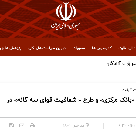
الی نظارت
کمیسیون ها
مصوبات
تبیین سیاست های کلی
پژوهش ها و رو
، عراق و آزادگان جهان برای حضور میلیونی در تشییع رهبر شهید ان
ت گرفت:
بانک مرکزی» و طرح « شفافیت قوای سه گانه» در
۱۴۰۱/۰
کد خبر:
۱۸۰۴