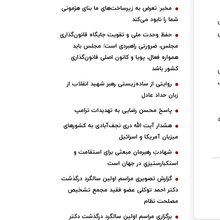
مخبر: تعرض به زیرساخت‌های ما بنای هژمونی
شما را نابود می‌کند
حفظ وحدت ملی و تقویت جایگاه قانون‌گذاری
مجلس، ضرورتی راهبردی است/ مجلس باید
همواره فعال، پویا و کانون اصلی قانون‌گذاری
کشور باشد
روایتی از ساده‌زیستی رهبر شهید انقلاب از
زبان حداد عادل
پاسخ محسن رضایی به تهدیدات ترامپ
هشدار آیت الله دری نجف‌آبادی به کشورهای
میزبان آمریکا و اسرائیل
شهادتِ رهبرمان مبعثی برای استقامت و
استکبارستیزیِ در جهان است
گزارش تصویری مراسم اولین سالگرد درگذشت
دکتر احمد توکلی عضو فقید مجمع تشخیص
مصلحت نظام
برگزاری مراسم اولین سالگرد درگذشت دکتر