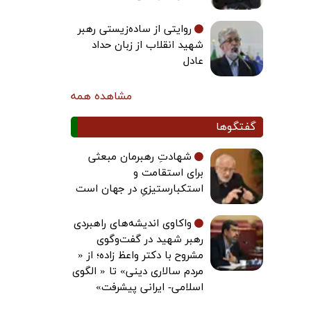
روایتی از ساده‌زیستی رهبر
شهید انقلاب از زبان حداد
عادل
مشاهده همه
گفتگوها
شهادتِ رهبرمان مبعثی
برای استقامت و
استکبارستیزیِ در جهان است
واکاوی اندیشه‌های راهبردی
رهبر شهید در گفت‌وگوی
مشروح با دکتر واعظ زاده؛ از «
مردم سالاری دینی» تا « الگوی
اسلامی- ایرانی پیشرفت»