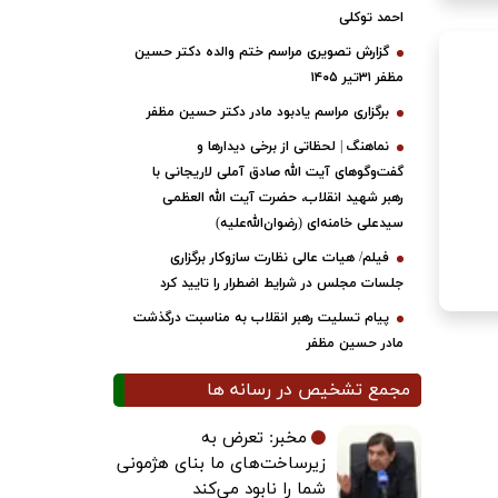
احمد توکلی
گزارش تصویری مراسم ختم والده دکتر حسین
مظفر ۳۱تیر ۱۴۰۵
برگزاری مراسم یادبود مادر دکتر حسین مظفر
نماهنگ | لحظاتی از برخی دیدارها و
گفت‌وگوهای آیت ‌الله صادق آملی لاریجانی با
رهبر شهید انقلاب، حضرت آیت‌ الله العظمی
سیدعلی خامنه‌ای (رضوان‌الله‌علیه)
فیلم/ هیات عالی نظارت سازوکار برگزاری
جلسات مجلس در شرایط اضطرار را تایید کرد
پیام تسلیت رهبر انقلاب به مناسبت درگذشت
مادر حسین مظفر
مجمع تشخیص در رسانه ها
مخبر: تعرض به
زیرساخت‌های ما بنای هژمونی
شما را نابود می‌کند