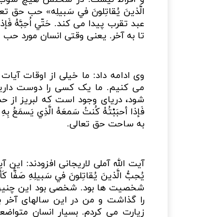
الَّذينَ يُقاتِلونَ في سَبيلِه» حب حق
عبد تقرب پیدا می کند. حَتّي اُحِبَّهُ فَإذا أحبَب
تا به آخر. یعنی وقتی انسان مورد حب
وی ادامه داد: ما خیلی از اوقات آیات
می کنیم. ما یک کسی را دوست داریم،
شود، دریای وجود است که لبریز از ح
فَإذا أحبَبْتُهُ كُنتُ سَمعَهُ الَّذِي يَس
به ساحت حق تعالی.
آیت الله آملی لاریجانی افزودند: این 
يُحِبُّ الَّذينَ يُقاتِلونَ في سَبيلِهِ صَف
شخصیت ها بود. شخصی بود این چنین در
را گذاشت و من در این سالهای آخر ب
زیارت می کردم. بسیار انسان متواضع