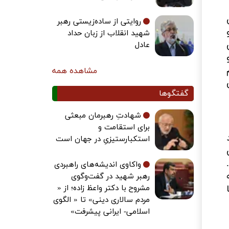
روایتی از ساده‌زیستی رهبر
شهید انقلاب از زبان حداد
عادل
مشاهده همه
گفتگوها
شهادتِ رهبرمان مبعثی
برای استقامت و
استکبارستیزیِ در جهان است
واکاوی اندیشه‌های راهبردی
رهبر شهید در گفت‌وگوی
مشروح با دکتر واعظ زاده؛ از «
مردم سالاری دینی» تا « الگوی
اسلامی- ایرانی پیشرفت»