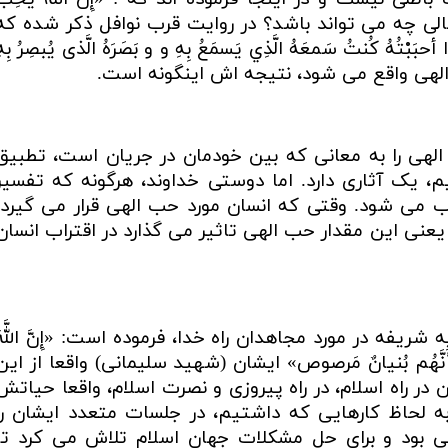
 تعالی چه می تواند باشد؟ در روایت قرب نوافل ذکر شده که
ْتُهُ كُنتُ سَمعَهُ الَّذِي يَسمَعُ بِهِ و و بَصَرَهُ الَّذی یُبصِرُ بِهِ
 الهی واقع می شود، نتیجه اش اینگونه است.
 الهی را به معانی که بین خودمان در جریان است، تطبیق
 یک آثاری دارد. اما دوستی خداوند، هرگونه که تفسیر
ب می شود. وقتی که انسان مورد حب الهی قرار می گیرد.
مَعُ بِهِ یعنی این مقدار حب الهی تاثیر می گذارد در اقتراب انسان
آیه شریفه در مورد مجاهدان راه خدا، فرموده است:
«إِنَّ اللَّه
ًّا كَأَنَّهُم بُنيانٌ مَرصوص» ایشان (شهید سلیمانی) واقعا از این
 راه اسلام، در راه پیروزی و نصرت اسلام، واقعا حیاتش
ه لحاظ کارهایی که داشتیم، در جلسات متعدد ایشان را
ی بود و برای حل مشکلات جهان اسلام تلاش می کرد تا