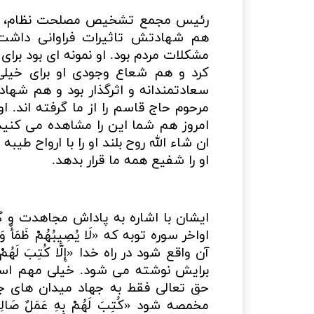
رئیس مجمع تشخیص مصلحت نظام، شهی
هم شهادتش تاثیرات فراوانی داشت 
مشکلات مردم بود. او نمونه ای بود بر
کرد و هم شعاع وجودی او برای خیلی 
سعادتمندانه و اثرگذار بود و هم شه
مرحوم حاج قاسم را از ما گرفته اند.
امروز هم شما این را مشاهده می کنید
ان شاء الله روح بلند او را با ارواح ط
او را شفیع همه ما قرار بدهد.
ایشان با اشاره به پاداش مجاهدت و گ
اواخر سوره توبه که «لَا يُصِيبُهُمْ ظَمَأٌ وَل
آن واقع شود در راه خدا «إِلَّا كُتِبَ لَهُمْ بِهِ
برایش نوشته می شود. خیلی مهم است
حق تعالی فقط به جهاد میدان های ج
مخمصه شود «كُتِبَ لَهُمْ بِهِ عَمَلٌ