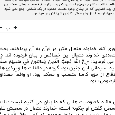
لام، انقلاب، نظام جمهوری اسلامی، شهید سردار حاج قاسم سلیمانی است. این
 بود. فضایلی که در ایشان وجود داشت معمولا در یک شخص جمع نمی شود.
د او بود که از اوان جوانی تا زمان شهادتش در جهاد بود.
پ
موری که، خداوند متعال مکرر در قرآن به آن پرداخته، بحث
عددی خداوند متعال این خصائص را بیان فرموده اند. در
 «إِنَّ اللَّهَ يُحِبُّ الَّذينَ يُقاتِلونَ في سَبيلِهِ صَفًّا
 شهید سلیمانی این چنین بود، گرچه در ملاقات ها و برخوردها،
اع از حق، کاملا متصلب و محکم بود. او واقعاً مصداق
نٌ مَرصوص» بود.
 مانند خصوصیت هایی که ما بیان می کنیم نیست؛ باید
سخن گفتن او چگونه است؛ خداوند متعال در سخنش غلو
نیست و در اینجا فرموده اند که : «إِنَّ اللَّهَ يُحِبُّ