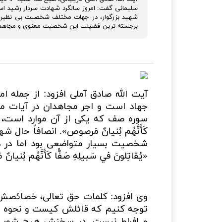
سلیمانی گفت: امروز سالگرد شهادت سردار رشید اس
شهید بزرگوار، در جهات مختلف شخصیت بی نظیری
برجسته ترین فضیلت این شخصیت معنوی و مجاهد، جها
آیت الله صادق آملی افزود: از جمله ا
جهاد است و اجر مجاهدان در آیات مت
سوره صف که یکی از آن موارد است، می فرماید:
كَأَنَّهُم بُنيانٌ مَرصوص». انصافاً حال
شخصیت بسیار متواضعی بود اما در دف
«يُقاتِلونَ في سَبيلِهِ صَفًّا كَأَنَّهُم بُنيا
وی افزود: کلمات حق تعالی، خصائصش
توجه کنیم که قائلش کیست و نحوه 
و افراط نیست. در سخنش هیچ شوب باطلی 