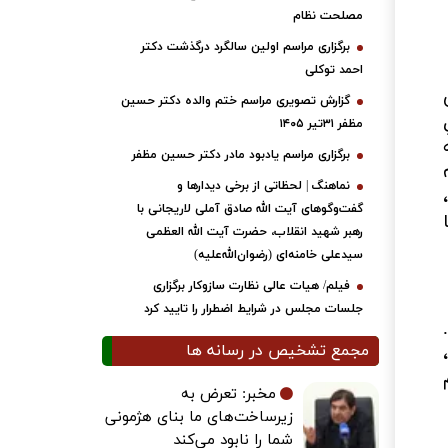
مصلحت نظام
برگزاری مراسم اولین سالگرد درگذشت دکتر
احمد توکلی
گزارش تصویری مراسم ختم والده دکتر حسین
مظفر ۳۱تیر ۱۴۰۵
برگزاری مراسم یادبود مادر دکتر حسین مظفر
نماهنگ | لحظاتی از برخی دیدارها و
گفت‌وگوهای آیت ‌الله صادق آملی لاریجانی با
رهبر شهید انقلاب، حضرت آیت‌ الله العظمی
سیدعلی خامنه‌ای (رضوان‌الله‌علیه)
فیلم/ هیات عالی نظارت سازوکار برگزاری
جلسات مجلس در شرایط اضطرار را تایید کرد
مجمع تشخیص در رسانه ها
مخبر: تعرض به
زیرساخت‌های ما بنای هژمونی
شما را نابود می‌کند