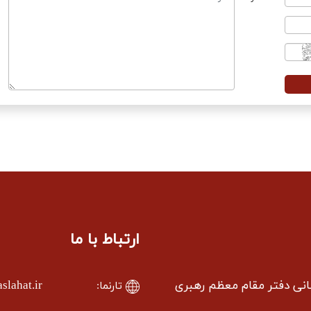
ارتباط با ما
سانی دفتر مقام معظم رهبری
lahat.ir
تارنما: