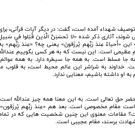
ر توصیف شهداء آمده است، گفت: در دیگر آیات قرآنی، برای
، آثاری ذکر شده «لا تَحسَبَنَّ الَّذينَ قُتِلوا في سَبيلِ
نَ» این «أَحياءٌ عِندَ رَبِّهِم يُرزَقونَ» یعنی چه؟ «عِندَ رَبِّهِم» به
 عظیمی است. این نیست که به هر کسی بگوییم عندالله
 جا مسلط است. به همه جا سیطره دارد. به همه عوالم،
 است. خداوند به شراشر این عالم محیط است، به قلوب ما
به او داشته باشیم، معنایی ندارد.
محضر حق تعالی است. به این معنا همه چیز عندالله است.
ت مقام مخصوصی است. بعد هم «عِندَ رَبِّهِم يُرزَقون»،
ست؟ مقامات معنوی این چنین شخصیت هایی که در تمام
ه شهادت برسند، مقام عجیبی است.