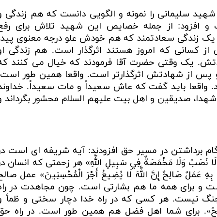
د سلیمانی را نمونه و الگویی دانست که هم زندگی و
و افزود: از جمله خصایص این شهید تلاش برای رفع
ای یک زندگی سعادتمند که هم خودش علو درجه معنوی پیدا
از کسانی که امروز هستند اثرگذار است. هم زندگی او
ادتش. یک وقتی حضرت آقا فرمودند که خیال می کنند که
 او پس از شهادتش اثرگذارتر است. واقعا همین طور است.
. واقعا باید گفت که عاش سعیداً و مات سعیداً
.
خداوند
یبه شهدا، صدیقین و اهل بیت علیهم السلام محشور بگرداند و
ام برداشتن در مسیر حق افزودند: آیه شریفه ای است در
َا نَصَبٌ وَلَا مَخْمَصَةٌ فِي سَبِيلِ اللَّهِ» هر زحمتی که انسان در
 عَمَلٌ صَالِحٌ إِنَّ اللَّهَ لَا يُضِيعُ أَجْرَ الْمُحْسِنِينَ» عمل صالح
 و برای همه ما هم بشارتی است. چون مجاهدت در راه
نگ نیست. هر کسی که در راه خدا دچار سختی و ظمأ و
 صَالِحٌ». برای شما اهل فضل هم همین طور است. در راه حق