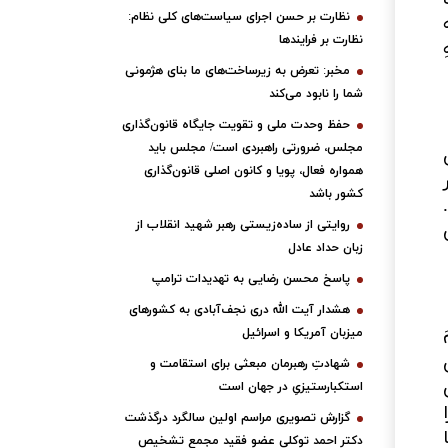
نظارت بر حسن اجرای سیاست‌های کلی نظام:
نظارت بر فرایندها
مخبر: تعرض به زیرساخت‌های ما بنای هژمونی
شما را نابود می‌کند
حفظ وحدت ملی و تقویت جایگاه قانون‌گذاری
مجلس، ضرورتی راهبردی است/ مجلس باید
همواره فعال، پویا و کانون اصلی قانون‌گذاری
کشور باشد
روایتی از ساده‌زیستی رهبر شهید انقلاب از
زبان حداد عادل
پاسخ محسن رضایی به تهدیدات ترامپ
هشدار آیت الله دری نجف‌آبادی به کشورهای
َ
میزبان آمریکا و اسرائیل
شهادتِ رهبرمان مبعثی برای استقامت و
استکبارستیزیِ در جهان است
گزارش تصویری مراسم اولین سالگرد درگذشت
دکتر احمد توکلی عضو فقید مجمع تشخیص