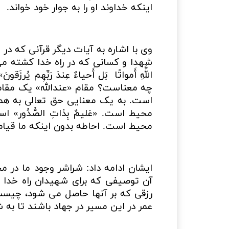
اینکه خداوند او را به جوار خود خواند.
وی با اشاره به آیات دیگر قرآنی که د
شهدا و کسانی که در راه خدا کشته می شوند
اللَّهِ أَمواتًا
بَل أَحياءٌ عِندَ رَبِّهِم يُرزَقو
چه معناست؟ مقام «عندالله» یک مقام
است. به یک معنایی حق تعالی به همه
محیط است. «عَلیمٌ بِذاتِ الصُّدُور»
محیط است. احاطه بدون اینکه ما قیام 
ایشان ادامه داد: شراشر وجود ما در 
آن توصیفی که برای شهیدان راه خدا اس
رزقی که بر آنها حاصل می شود، چی
عمر در این مسیر در جهاد باشند تا ب