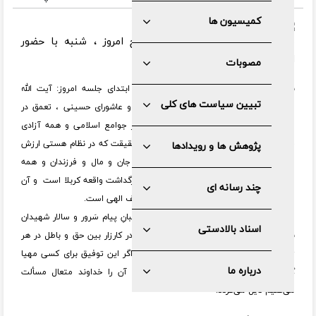
کمیسیون ها
مجمع تشخیص مصلحت نظام صبح امروز ، شنبه با حضور
اعضاء تشکیل جلسه داد.
مصوبات
به گزارش اداره کل روابط عمومی مجمع در ابتدای جلسه امروز: آیت الله
تبیین سیاست های کلی
موحدی کرمانی با تسلیت فرارسیدن تاسوعا و عاشورای حسینی ، تعمق در
قیام اباعبدالله الحسین(علیه السلام) را نیاز جوامع اسلامی و همه آزادی
خواهان دنیا دانست و گفت: فهم عمیق این حقیقت که در نظام هستی ارزش
پژوهش ها و رویدادها
والایی وجود دارد که برای آن می‌بایست از جان و مال و فرزندان و همه
امتیازات مادی گذشت، یکی از اهداف مهم بزرگداشت واقعه کربلا است و آن
چند رسانه ای
ارزش بزرگ تعبد الهی و التزام به دین و تکالیف الهی است.
وی افزود: فهم عمیق و معرفت حقیقیِ مخاطبانِ پیام سَرور و سالار شهیدان
اسناد بالادستی
نسبت به قیام آن حضرت موجب می‌شود تا در کارزار بین حق و باطل در هر
زمان و مکانی ، از جان و مال خود بگذرند و اگر این توفیق برای کسی مهیا
درباره ما
گردید به مقام محمود که در زیارت عاشورا آن را خداوند متعال مسألت
می‌کنیم نایل می‌گردد.