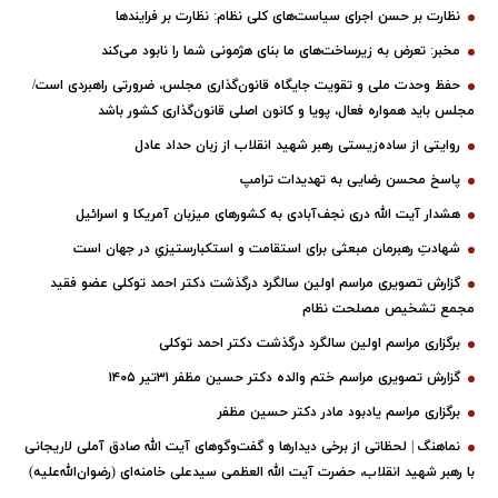
نظارت بر حسن اجرای سیاست‌های کلی نظام: نظارت بر فرایندها
مخبر: تعرض به زیرساخت‌های ما بنای هژمونی شما را نابود می‌کند
حفظ وحدت ملی و تقویت جایگاه قانون‌گذاری مجلس، ضرورتی راهبردی است/
مجلس باید همواره فعال، پویا و کانون اصلی قانون‌گذاری کشور باشد
روایتی از ساده‌زیستی رهبر شهید انقلاب از زبان حداد عادل
پاسخ محسن رضایی به تهدیدات ترامپ
هشدار آیت الله دری نجف‌آبادی به کشورهای میزبان آمریکا و اسرائیل
شهادتِ رهبرمان مبعثی برای استقامت و استکبارستیزیِ در جهان است
گزارش تصویری مراسم اولین سالگرد درگذشت دکتر احمد توکلی عضو فقید
مجمع تشخیص مصلحت نظام
برگزاری مراسم اولین سالگرد درگذشت دکتر احمد توکلی
گزارش تصویری مراسم ختم والده دکتر حسین مظفر ۳۱تیر ۱۴۰۵
برگزاری مراسم یادبود مادر دکتر حسین مظفر
نماهنگ | لحظاتی از برخی دیدارها و گفت‌وگوهای آیت ‌الله صادق آملی لاریجانی
با رهبر شهید انقلاب، حضرت آیت‌ الله العظمی سیدعلی خامنه‌ای (رضوان‌الله‌علیه)