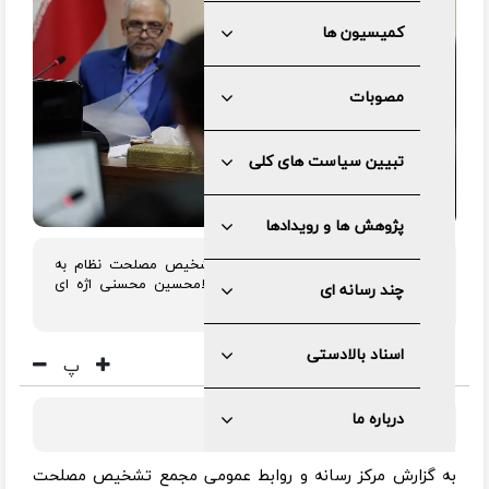
کمیسیون ها
مصوبات
تبیین سیاست های کلی
پژوهش ها و رویدادها
کمیسیون حقوقی و قضایی مجمع تشخیص مصلحت نظام به
ریاست حجت الاسلام و المسلمین غلامحسین محسنی اژه ای
چند رسانه ای
تشکیل جلسه داد.
اسناد بالادستی
پ
درباره ما
به گزارش مرکز رسانه و روابط عمومی مجمع تشخیص مصلحت