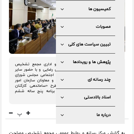
کمیسیون ها
مصوبات
تبیین سیاست های کلی
پژوهش ها و رویدادها
جلسه کمیسیون اقتصادی، بازرگانی و اداری مجمع تشخیص
مصلحت نظام، به ریاست دکتر محسن رضایی و با حضور سایر
اعضا، رئیس و نائب رئیس کمیسیون اجتماعی مجلس شورای
چند رسانه ای
اسلامی، نماینده ای از شورای نگهبان و معاونان سازمان امور
استخدامی کشور با هدف بررسی طرح «ساماندهی کارکنان
دستگاه‌های موضوع ماده ۲۹ قانون برنامه پنج ساله ششم
توسعه» برگزار شد.
اسناد بالادستی
پ
درباره ما
به گزارش مرکز رسانه و روابط عمومی مجمع تشخیص مصلحت