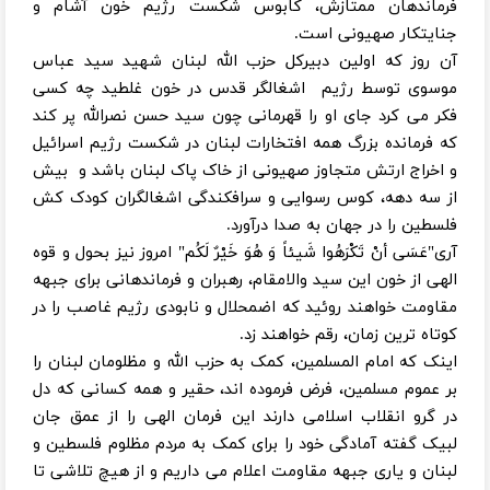
فرماندهان ممتازش، کابوس شکست رژیم خون آشام و
جنایتکار صهیونی است.
آن روز که اولین دبیرکل حزب الله لبنان شهید سید عباس
موسوی توسط رژیم اشغالگر قدس در خون غلطید چه کسی
فکر می کرد جای او را قهرمانی چون سید حسن نصرالله پر کند
که فرمانده بزرگ همه افتخارات لبنان در شکست رژیم اسرائیل
و اخراج ارتش متجاوز صهیونی از خاک پاک لبنان باشد و بیش
از سه دهه، کوس رسوایی و سرافکندگی اشغالگران کودک کش
فلسطین را در جهان به صدا درآورد.
آری"عَسَی أنْ تَکْرَهُوا شَیئاً وَ هُوَ خَیْرٌ لَکُم" امروز نیز بحول و قوه
الهی از خون این سید والامقام، رهبران و فرماندهانی برای جبهه
مقاومت خواهند روئید که اضمحلال و نابودی رژیم غاصب را در
کوتاه ترین زمان، رقم خواهند زد.
اینک که امام المسلمین، کمک به حزب الله و مظلومان لبنان را
بر عموم مسلمین، فرض فرموده اند، حقیر و همه کسانی که دل
در گرو انقلاب اسلامی دارند این فرمان الهی را از عمق جان
لبیک گفته آمادگی خود را برای کمک به مردم مظلوم فلسطین و
لبنان و یاری جبهه مقاومت اعلام می داریم و از هیچ تلاشی تا