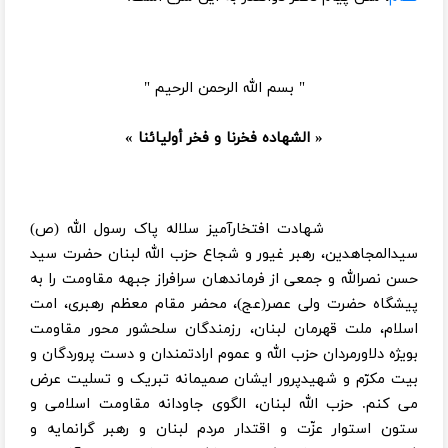
" بسم الله الرحمن الرحیم "
« الشهاده فخرنا و فخر أوليائنا »
شهادت افتخارآمیز سلاله پاک رسول الله (ص)
سیدالمجاهدین، رهبر غیور و شجاع حزب الله لبنان حضرت سید
حسن نصرالله و جمعی از فرماندهان سرافراز جبهه مقاومت را به
پیشگاه حضرت ولی عصر(عج)، محضر مقام معظم رهبری، امت
اسلام، ملت قهرمان لبنان، رزمندگان سلحشور محور مقاومت
بویژه دلاورمردان حزب الله و عموم ارادتمندان و دست پروردگان و
بیت مکرّم و شهیدپرور ایشان صمیمانه تبریک و تسلیت عرض
می کنم. حزب الله لبنان، الگوی جاودانه مقاومت اسلامی و
ستون استوار عزّت و اقتدار مردم لبنان و رهبر گرانمایه و