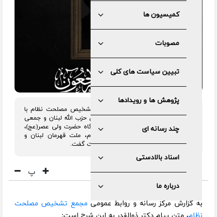
کمیسیون ها
مصوبات
تبیین سیاست های کلی
پژوهش ها و رویدادها
دکتر محمد باقر ذوالقدر، دبیر مجمع تشخیص مصلحت نظام با
صدور پیامی شهادت رهبر غیور و شجاع حزب الله لبنان و جمعی
از فرماندهان جبهه مقاومت را به پیشگاه حضرت ولی عصر(عج)،
چند رسانه ای
محضر مقام معظم رهبری، امت اسلام، ملت قهرمان لبنان و
رزمندگان محور مقاومت تبریک و تسلیت گفت.
اسناد بالادستی
پ
درباره ما
به گزارش مرکز رسانه و روابط عمومی
مجمع تشخیص مصلحت
نظام
، متن پیام دکتر ذوالقدر به این شرح است: