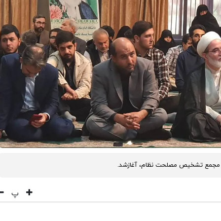
س مجمع تشخیص مصلحت نظام، آغازشد.
پ