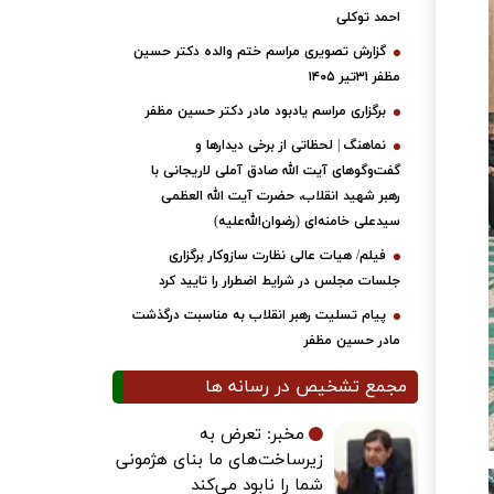
احمد توکلی
گزارش تصویری مراسم ختم والده دکتر حسین
مظفر ۳۱تیر ۱۴۰۵
برگزاری مراسم یادبود مادر دکتر حسین مظفر
نماهنگ | لحظاتی از برخی دیدارها و
گفت‌وگوهای آیت ‌الله صادق آملی لاریجانی با
رهبر شهید انقلاب، حضرت آیت‌ الله العظمی
سیدعلی خامنه‌ای (رضوان‌الله‌علیه)
فیلم/ هیات عالی نظارت سازوکار برگزاری
جلسات مجلس در شرایط اضطرار را تایید کرد
پیام تسلیت رهبر انقلاب به مناسبت درگذشت
مادر حسین مظفر
مجمع تشخیص در رسانه ها
مخبر: تعرض به
زیرساخت‌های ما بنای هژمونی
شما را نابود می‌کند