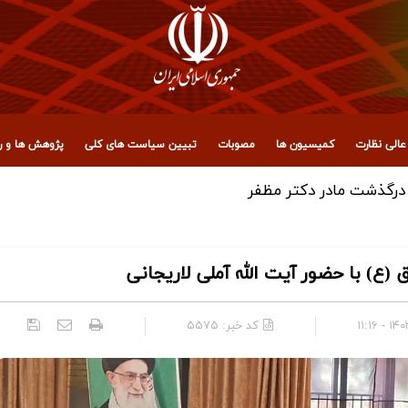
الی نظارت
کمیسیون ها
مصوبات
تبیین سیاست های کلی
پژوهش ها و رو
، عراق و آزادگان جهان برای حضور میلیونی در تشییع رهبر شهید ان
(ع) با حضور آیت الله آملی لاریجانی
۱۴۰۳/۰
کد خبر:
۵۵۷۵