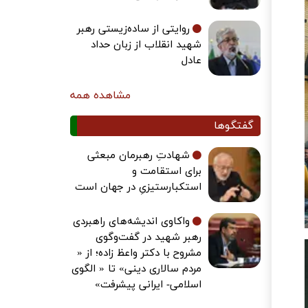
روایتی از ساده‌زیستی رهبر
شهید انقلاب از زبان حداد
عادل
مشاهده همه
گفتگوها
شهادتِ رهبرمان مبعثی
برای استقامت و
استکبارستیزیِ در جهان است
واکاوی اندیشه‌های راهبردی
رهبر شهید در گفت‌وگوی
مشروح با دکتر واعظ زاده؛ از «
مردم سالاری دینی» تا « الگوی
اسلامی- ایرانی پیشرفت»