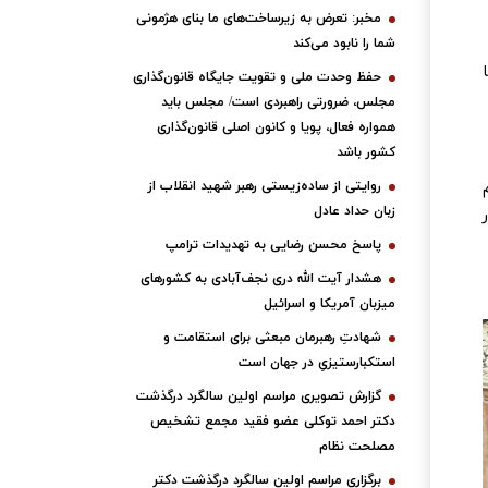
مخبر: تعرض به زیرساخت‌های ما بنای هژمونی
شما را نابود می‌کند
ا
حفظ وحدت ملی و تقویت جایگاه قانون‌گذاری
مجلس، ضرورتی راهبردی است/ مجلس باید
همواره فعال، پویا و کانون اصلی قانون‌گذاری
کشور باشد
روایتی از ساده‌زیستی رهبر شهید انقلاب از
زبان حداد عادل
پاسخ محسن رضایی به تهدیدات ترامپ
هشدار آیت الله دری نجف‌آبادی به کشورهای
میزبان آمریکا و اسرائیل
شهادتِ رهبرمان مبعثی برای استقامت و
استکبارستیزیِ در جهان است
گزارش تصویری مراسم اولین سالگرد درگذشت
دکتر احمد توکلی عضو فقید مجمع تشخیص
مصلحت نظام
برگزاری مراسم اولین سالگرد درگذشت دکتر