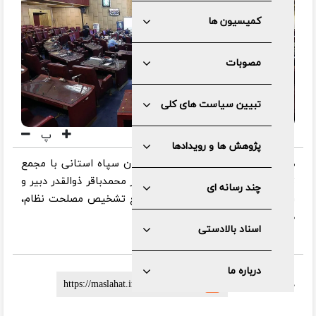
کمیسیون ها
مصوبات
تبیین سیاست های کلی
پ
پژوهش ها و رویدادها
همایش آشنایی فرماندهان و مسئولان سپاه استانی با مجمع
تشخیص مصلحت نظام با حضور دکتر محمدباقر ذوالقدر دبیر و
چند رسانه ای
روسای کمیسیون های دبیرخانه مجمع تشخیص مصلحت نظام،
در صحن مجمع برگزار شد.
اسناد بالادستی
درباره ما
لینک کوتاه :