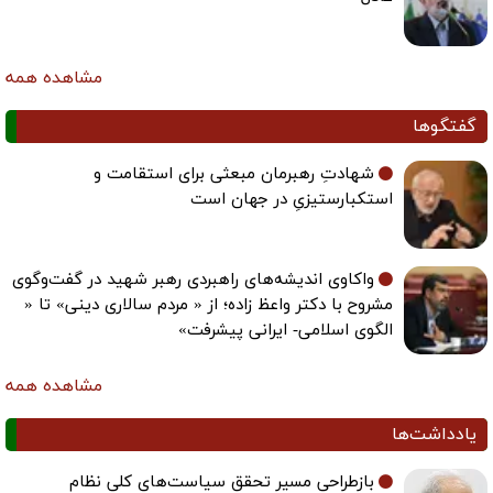
مشاهده همه
گفتگوها
شهادتِ رهبرمان مبعثی برای استقامت و
استکبارستیزیِ در جهان است
واکاوی اندیشه‌های راهبردی رهبر شهید در گفت‌وگوی
مشروح با دکتر واعظ زاده؛ از « مردم سالاری دینی» تا «
الگوی اسلامی- ایرانی پیشرفت»
مشاهده همه
یادداشت‌ها
بازطراحی مسیر تحقق سیاست‌های کلی نظام