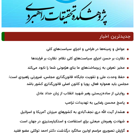
جدیدترین اخبار
عوامل و زمینه‌ها در طراحی و اجرای سیاست‌های کلی
نظارت بر حسن اجرای سیاست‌های کلی نظام: نظارت بر فرایندها
مخبر: تعرض به زیرساخت‌های ما بنای هژمونی شما را نابود می‌کند
حفظ وحدت ملی و تقویت جایگاه قانون‌گذاری مجلس، ضرورتی راهبردی است/
مجلس باید همواره فعال، پویا و کانون اصلی قانون‌گذاری کشور باشد
روایتی از ساده‌زیستی رهبر شهید انقلاب از زبان حداد عادل
پاسخ محسن رضایی به تهدیدات ترامپ
هشدار آیت الله دری نجف‌آبادی به کشورهای میزبان آمریکا و اسرائیل
شهادتِ رهبرمان مبعثی برای استقامت و استکبارستیزیِ در جهان است
گزارش تصویری مراسم اولین سالگرد درگذشت دکتر احمد توکلی عضو فقید