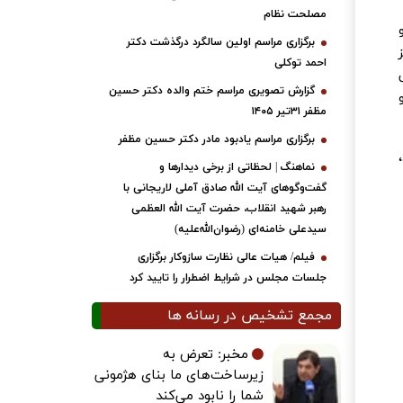
مصلحت نظام
برگزاری مراسم اولین سالگرد درگذشت دکتر
احمد توکلی
گزارش تصویری مراسم ختم والده دکتر حسین
مظفر ۳۱تیر ۱۴۰۵
برگزاری مراسم یادبود مادر دکتر حسین مظفر
نماهنگ | لحظاتی از برخی دیدارها و
گفت‌وگوهای آیت ‌الله صادق آملی لاریجانی با
رهبر شهید انقلاب، حضرت آیت‌ الله العظمی
سیدعلی خامنه‌ای (رضوان‌الله‌علیه)
فیلم/ هیات عالی نظارت سازوکار برگزاری
جلسات مجلس در شرایط اضطرار را تایید کرد
مجمع تشخیص در رسانه ها
مخبر: تعرض به
زیرساخت‌های ما بنای هژمونی
شما را نابود می‌کند