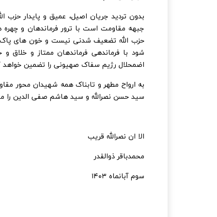
بدون تردید جریان اصیل، عمیق و پایدار حزب ال
جبهه مقاومت است با ترور فرماندهان و چهره ها
حزب الله تضعیف شدنی نیست و خون های پاک فر
شود با فرماندهی فرماندهان ممتاز و خلاق و 
اضمحلال رژیم سفاک صهیونی را تضمین خواهد ک
به ارواح مطهر و تابناک همه شهیدان محور مقا
سید حسن نصرالله و سید هاشم صفی الدین را م
الا ان نصرالله قریب
محمدباقر ذوالقدر
سوم آبانماه ۱۴۰۳