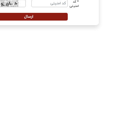
* کد
امنیتی