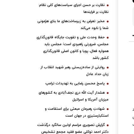
نظارت بر حسن اجرای سیاست‌های کلی نظام:
نظارت بر فرایندها
مخبر: تعرض به زیرساخت‌های ما بنای هژمونی
شما را نابود می‌کند
حفظ وحدت ملی و تقویت جایگاه قانون‌گذاری
مجلس، ضرورتی راهبردی است/ مجلس باید
همواره فعال، پویا و کانون اصلی قانون‌گذاری
کشور باشد
روایتی از ساده‌زیستی رهبر شهید انقلاب از
زبان حداد عادل
پاسخ محسن رضایی به تهدیدات ترامپ
هشدار آیت الله دری نجف‌آبادی به کشورهای
میزبان آمریکا و اسرائیل
شهادتِ رهبرمان مبعثی برای استقامت و
استکبارستیزیِ در جهان است
گزارش تصویری مراسم اولین سالگرد درگذشت
دکتر احمد توکلی عضو فقید مجمع تشخیص