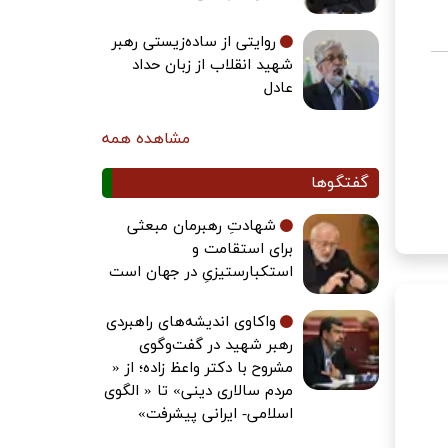
روایتی از ساده‌زیستی رهبر
شهید انقلاب از زبان حداد
عادل
مشاهده همه
گفتگوها
شهادتِ رهبرمان مبعثی
برای استقامت و
استکبارستیزیِ در جهان است
واکاوی اندیشه‌های راهبردی
رهبر شهید در گفت‌وگوی
مشروح با دکتر واعظ زاده؛ از «
مردم سالاری دینی» تا « الگوی
اسلامی- ایرانی پیشرفت»