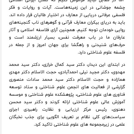
اما در مقابل نباید فراموش کنیم که تمدن ایرانی اسلامی
چشمه جوشانی در این زمینه‌هاست. آیات و روایات و فکر
فلسفی عرفانی دریایی از معارف در اختیار طالبان قرار داده اند.
باید به دریای بیکران معارف قرآنی و گوهرهای ناب گنجینه‌های
روایی خودمان توجه کنیم. همچنین آرای فلاسفه اسلامی و آثار
عارفان ما در باب معرفت نفس، بسیار ارزشمند است و
حرف‌های شنیدنی و راهگشا برای جهان امروز و از جمله در
فلسفه علوم شناختی دارد.
در ابتدای این دیدار، دکتر سید کمال خرازی، دکتر سید محمد
مهدوی، دکتر مجید نیلی احمدآبادی، حجت الاسلام دکتر مهدی
همازاده و حجت الاسلام دکتر سید محمد سادات منصوری
گزارشی از فعالیت های انجمن علوم شناختی و ستاد توسعه
فناوری های علوم شناختی، پژوهشکده علوم شناختی و موسسه
آموزش عالی علوم شناختی ارائه کردند و دکتر سید محسن
دهنوی، رئیس مرکز ارزیابی و نظارت راهبردی اجرای
سیاست‌های کلی نظام بر تعریف الگویی برای جذب نخبگان
علمی در زیرمجموعه های علوم شناختی تاکید کرد.