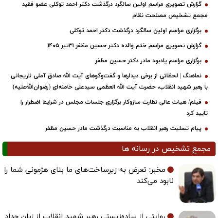
گزارش تصویری مراسم اولین سالگرد درگذشت دکتر احمد توکلی عضو فقید
مجمع تشخیص مصلحت نظام
برگزاری مراسم اولین سالگرد درگذشت دکتر احمد توکلی
گزارش تصویری مراسم ختم والده دکتر حسین مظفر ۳۱تیر ۱۴۰۵
برگزاری مراسم یادبود مادر دکتر حسین مظفر
نماهنگ | لحظاتی از برخی دیدارها و گفت‌وگوهای آیت ‌الله صادق آملی لاریجانی
با رهبر شهید انقلاب، حضرت آیت‌ الله العظمی سیدعلی خامنه‌ای (رضوان‌الله‌علیه)
فیلم/ هیات عالی نظارت سازوکار برگزاری جلسات مجلس در شرایط اضطرار را
تایید کرد
پیام تسلیت رهبر انقلاب به مناسبت درگذشت مادر حسین مظفر
مجمع تشخیص در رسانه ها
مخبر: تعرض به زیرساخت‌های ما بنای هژمونی شما را
نابود می‌کند
روایتی از ساده‌زیستی رهبر شهید انقلاب از زبان حداد