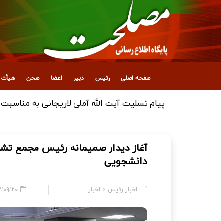
صفحه اصلی
رئیس
دبیر
اعضا
صحن
هیأت ع
پیام تقدیر آیت‌الله آملی لاریجانی از ملت ایران
آغاز دیدار صمیمانه رئیس مجمع تش
دانشجویی
اخبار رئیس
»
اخبار
۹/۲۰ - ۱۹:۲۷