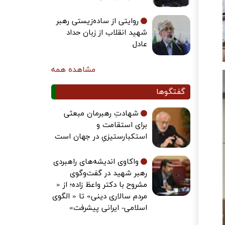
روایتی از ساده‌زیستی رهبر
شهید انقلاب از زبان حداد
عادل
مشاهده همه
گفتگوها
شهادتِ رهبرمان مبعثی
برای استقامت و
استکبارستیزیِ در جهان است
واکاوی اندیشه‌های راهبردی
رهبر شهید در گفت‌وگوی
مشروح با دکتر واعظ زاده؛ از «
مردم سالاری دینی» تا « الگوی
اسلامی- ایرانی پیشرفت»