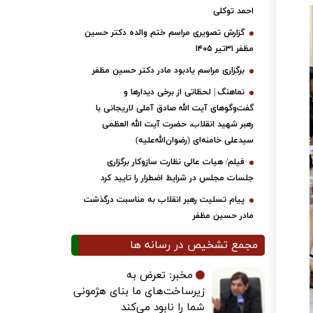
احمد توکلی
گزارش تصویری مراسم ختم والده دکتر حسین
مظفر ۳۱تیر ۱۴۰۵
برگزاری مراسم یادبود مادر دکتر حسین مظفر
نماهنگ | لحظاتی از برخی دیدارها و
گفت‌وگوهای آیت ‌الله صادق آملی لاریجانی با
رهبر شهید انقلاب، حضرت آیت‌ الله العظمی
سیدعلی خامنه‌ای (رضوان‌الله‌علیه)
فیلم/ هیات عالی نظارت سازوکار برگزاری
جلسات مجلس در شرایط اضطرار را تایید کرد
پیام تسلیت رهبر انقلاب به مناسبت درگذشت
مادر حسین مظفر
مجمع تشخیص در رسانه ها
مخبر: تعرض به
زیرساخت‌های ما بنای هژمونی
شما را نابود می‌کند