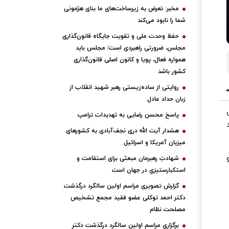
مخبر: تعرض به زیرساخت‌های ما بنای هژمونی
شما را نابود می‌کند
حفظ وحدت ملی و تقویت جایگاه قانون‌گذاری
مجلس، ضرورتی راهبردی است/ مجلس باید
همواره فعال، پویا و کانون اصلی قانون‌گذاری
کشور باشد
روایتی از ساده‌زیستی رهبر شهید انقلاب از
زبان حداد عادل
پاسخ محسن رضایی به تهدیدات ترامپ
هشدار آیت الله دری نجف‌آبادی به کشورهای
میزبان آمریکا و اسرائیل
شهادتِ رهبرمان مبعثی برای استقامت و
استکبارستیزیِ در جهان است
گزارش تصویری مراسم اولین سالگرد درگذشت
دکتر احمد توکلی عضو فقید مجمع تشخیص
مصلحت نظام
برگزاری مراسم اولین سالگرد درگذشت دکتر