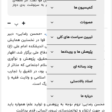
دبیر شورای عالی هماهنگی اقتصادی سران قوا گفت: اگر لحظه‌ای
از پژوهش و تولید علم دست برداریم به سرنوشت بدی دچار
کمیسیون ها
خواهیم شد.
مصوبات
پ
به گزارش خبرنگار سیاسی
دفاع‌پرس
، «محسن رضایی» دبیر
تبیین سیاست های کلی
شورای عالی هماهنگی اقتصادی سران قوا در نخستین همایش
اساتید و پژوهشگران طرح‌های پژوهشی اندیشکده امام علی (ع)
پژوهش ها و رویدادها
که عصر امروز (سه شنبه) در دانشگاه دفاع ملی برگزار شد، اظهار
داشت: انقلاب اسلامی حاصل یک تحقیق، پژوهش و نوآوری
است و اعتقاد متمایز امام راحل به اسلام اجتماعی که متاثر از
چند رسانه ای
شاگردی در محضر آیت الله شاه آبادی بود، در تلفیق با تجارب
مشروطه و پانزده خرداد، ایده جمهوری اسلامی و ولایت فقیه را
اسناد بالادستی
بوجود آورد که این یک کار پژوهشی بزرگ است.
درباره ما
محسن رضایی: لزوم توجه به پژوهش و تولید علم/ همواره باید
در جهت ارتقاء و توانمندسازی نیروی انسانی قدم برداشت