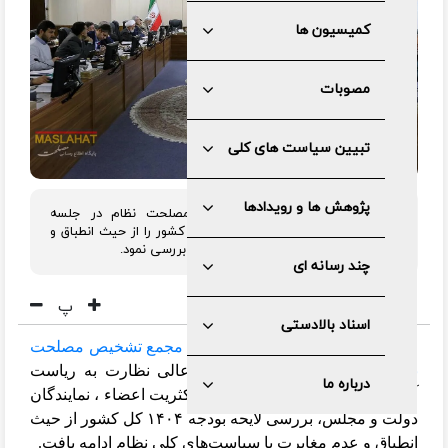
کمیسیون ها
مصوبات
تبیین سیاست های کلی
پژوهش ها و رویدادها
هیئت‌عالی نظارت مجمع تشخیص مصلحت نظام در جلسه
فوق‌العاده امروز خود لایحه بودجه ۱۴۰۴ کشور را از حیث انطباق و
عدم مغایرت با سیاست‌های کلی ابلاغی بررسی نمود.
چند رسانه ای
پ
اسناد بالادستی
به گزارش اداره کل روابط عمومی
مجمع تشخیص مصلحت
نظام،
در جلسه فوق‌العاده هیئت عالی نظارت به ریاست
درباره ما
آقای دکترعلی لاریجانی و با حضور اکثریت اعضاء ، نمایندگان
دولت و مجلس، بررسی لایحه بودجه ۱۴۰۴ کل کشور از حیث
انطباق و عدم مغایرت با سیاست‌های کلی نظام ادامه یافت.