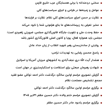
سخنی دردمندانه با برخی همسایگان عرب خلیج فارس
عوامل و زمینه‌ها در طراحی و اجرای سیاست‌های کلی
نظارت بر حسن اجرای سیاست‌های کلی نظام: نظارت بر فرایندها
مخبر: تعرض به زیرساخت‌های ما بنای هژمونی شما را نابود می‌کند
حفظ وحدت ملی و تقویت جایگاه قانون‌گذاری مجلس، ضرورتی راهبردی است/
مجلس باید همواره فعال، پویا و کانون اصلی قانون‌گذاری کشور باشد
روایتی از ساده‌زیستی رهبر شهید انقلاب از زبان حداد عادل
پاسخ محسن رضایی به تهدیدات ترامپ
هشدار آیت الله دری نجف‌آبادی به کشورهای میزبان آمریکا و اسرائیل
شهادتِ رهبرمان مبعثی برای استقامت و استکبارستیزیِ در جهان است
گزارش تصویری مراسم اولین سالگرد درگذشت دکتر احمد توکلی عضو فقید
مجمع تشخیص مصلحت نظام
برگزاری مراسم اولین سالگرد درگذشت دکتر احمد توکلی
گزارش تصویری مراسم ختم والده دکتر حسین مظفر ۳۱تیر ۱۴۰۵
برگزاری مراسم یادبود مادر دکتر حسین مظفر